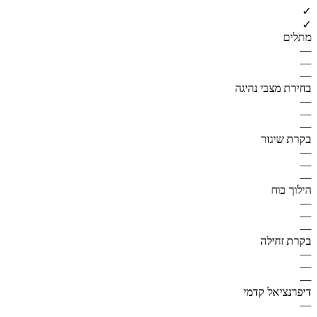
✓
✓
מתלים
—
—
—
בחירת מצבי נהיגה
—
—
—
בקרת שיגור
—
—
—
הילוך כוח
—
—
—
בקרת זחילה
—
—
—
דיפרנציאל קדמי
—