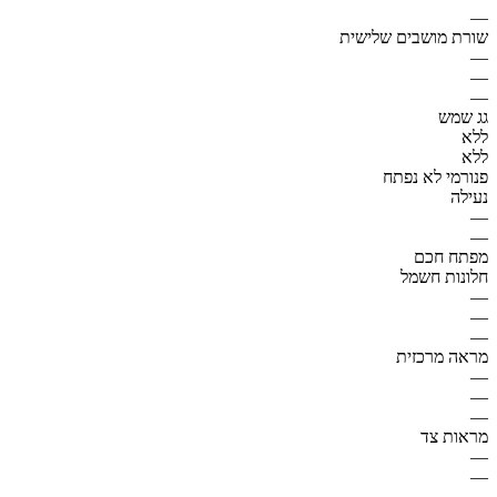
—
שורת מושבים שלישית
—
—
—
גג שמש
ללא
ללא
פנורמי לא נפתח
נעילה
—
—
מפתח חכם
חלונות חשמל
—
—
—
מראה מרכזית
—
—
—
מראות צד
—
—
—