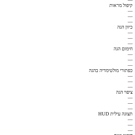
קיפול מראות
—
—
—
כיוון הגה
—
—
—
חימום הגה
—
—
—
כפתורי מולטימדיה בהגה
—
—
—
ציפוי הגה
—
—
—
תצוגה עילית HUD
—
—
—