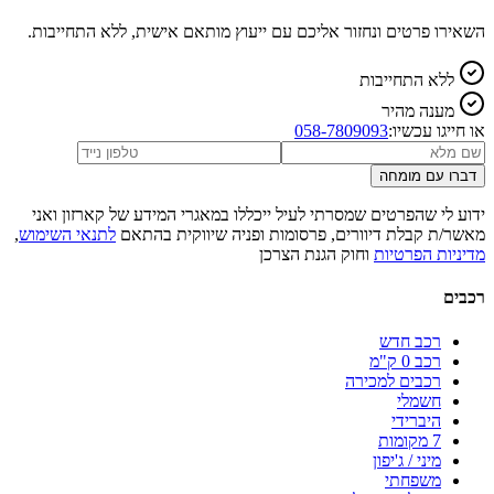
השאירו פרטים ונחזור אליכם עם ייעוץ מותאם אישית, ללא התחייבות.
ללא התחייבות
מענה מהיר
או חייגו עכשיו:
058-7809093
דברו עם מומחה
ידוע לי שהפרטים שמסרתי לעיל ייכללו במאגרי המידע של קארזון ואני
מאשר/ת קבלת דיוורים, פרסומות ופניה שיווקית בהתאם
לתנאי השימוש
,
מדיניות הפרטיות
וחוק הגנת הצרכן
רכבים
רכב חדש
רכב 0 ק"מ
רכבים למכירה
חשמלי
היברידי
7 מקומות
מיני / ג'יפון
משפחתי