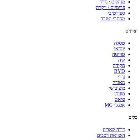
מנהלים / גדול
פרימיום / יוקרה
ספורטיבי
מסחרי וטנדר
יצרנים
טסלה
יונדאי
טויוטה
קיה
סקודה
BYD
צ'רי
מאזדה
מיצובישי
סוזוקי
סיאט
אמ.ג'י MG
כלים
דו"ח קארזון
השוואת רכבים