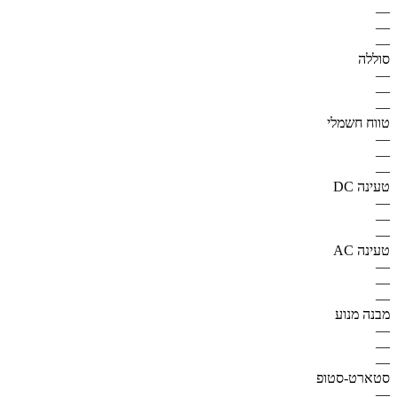
—
—
—
סוללה
—
—
—
טווח חשמלי
—
—
—
טעינה DC
—
—
—
טעינה AC
—
—
—
מבנה מנוע
—
—
—
סטארט-סטופ
—