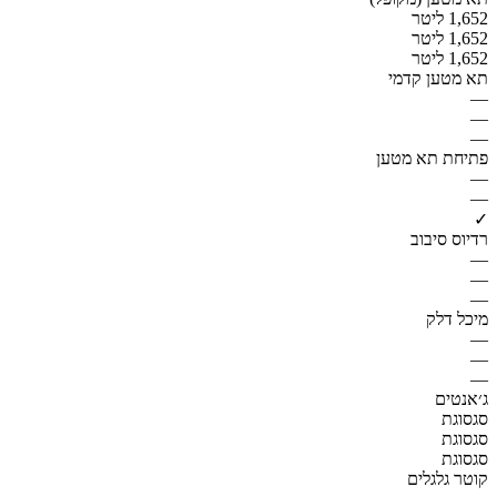
1,652 ליטר
1,652 ליטר
1,652 ליטר
תא מטען קדמי
—
—
—
פתיחת תא מטען
—
—
✓
רדיוס סיבוב
—
—
—
מיכל דלק
—
—
—
ג׳אנטים
סגסוגת
סגסוגת
סגסוגת
קוטר גלגלים