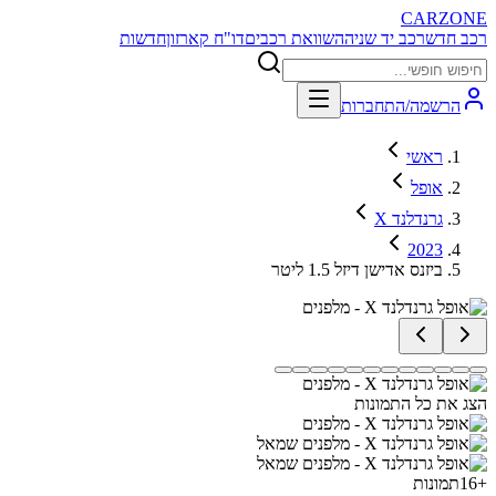
CARZONE
רכב חדש
רכב יד שניה
השוואת רכבים
דו"ח קארזון
חדשות
הרשמה/התחברות
ראשי
אופל
גרנדלנד X
2023
ביזנס אדישן דיזל 1.5 ליטר
הצג את כל התמונות
+
16
תמונות