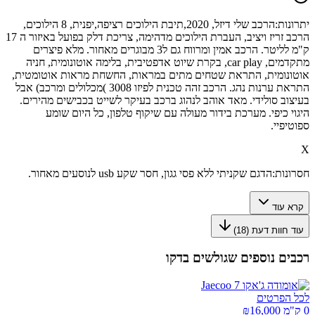
יתרונות:
הרכב שלי דיזל, 2020,תיבת הילוכים רציפה,יפנית, 8 הילוכים,
הרכב זריז ויציב, העברת הילוכים מדהימה, צריכת דלק בפועל באיזור ה 17
ק"מ לליטר. הרכב אמין ומרווח גם ל3 מבוגרים מאחור. מלא פיצרים
מתקדמים, car play, בקרת שיוט אדפטיבית, בלימה אוטונומית, חניה
אוטונומית, התראת שטחים מתים במראות, החשחת מראות אוטומטית,
התראת ערנות נהג. הרכב זהה טכנית לפיזו 3008 )מכלולים ומרכב) אבל
בעיצוב סולידי. מאד אוהב לנהוג ברכב בעיקר לשייט בכבישים מהירים.
היגוי כיפי. מערכת בידור מעולה עם שיקוף טלפון, כל היום שומע
ספוטיפיי.
X
חסרונות:
הדגם שקניתי ללא פסי גגון, חסר שקע usb לנוסעים מאחור.
קרא עוד
עוד חוות דעת (
18
)
רכבים נוספים שגולשים בדקו
לכל הפרטים
0 ק"מ ₪
16,000