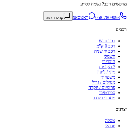
מחפשים רכב? נשמח לסייע
058-7809093
וואטסאפ
קבלו הצעה
רכבים
רכב חדש
רכב 0 ק"מ
רכב יד שניה
חשמלי
היברידי
7 מקומות
מיני / ג'יפון
משפחתי
מנהלים / גדול
פרימיום / יוקרה
ספורטיבי
מסחרי וטנדר
יצרנים
טסלה
יונדאי