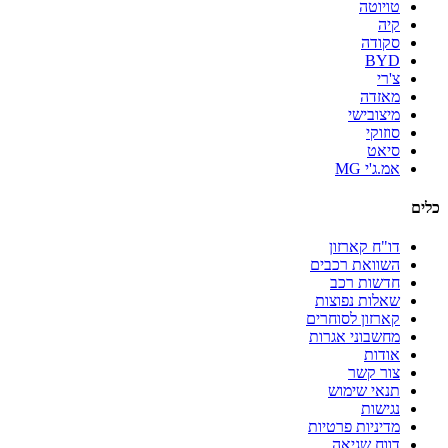
טויוטה
קיה
סקודה
BYD
צ'רי
מאזדה
מיצובישי
סוזוקי
סיאט
אמ.ג'י MG
כלים
דו"ח קארזון
השוואת רכבים
חדשות רכב
שאלות נפוצות
קארזון לסוחרים
מחשבוני אגרות
אודות
צור קשר
תנאי שימוש
נגישות
מדיניות פרטיות
דווח שגיאה