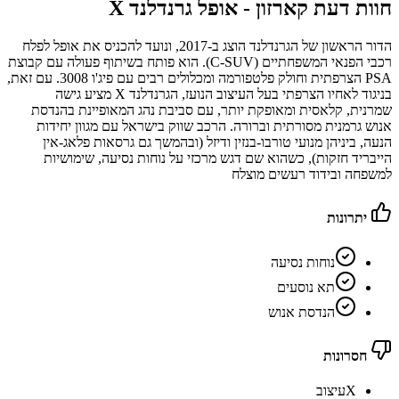
חוות דעת קארזון -
אופל גרנדלנד X
הדור הראשון של הגרנדלנד הוצג ב-2017, ונועד להכניס את אופל לפלח
רכבי הפנאי המשפחתיים (C-SUV). הוא פותח בשיתוף פעולה עם קבוצת
PSA הצרפתית וחולק פלטפורמה ומכלולים רבים עם פיג'ו 3008. עם זאת,
בניגוד לאחיו הצרפתי בעל העיצוב הנועז, הגרנדלנד X מציע גישה
שמרנית, קלאסית ומאופקת יותר, עם סביבת נהג המאופיינת בהנדסת
אנוש גרמנית מסורתית וברורה. הרכב שווק בישראל עם מגוון יחידות
הנעה, ביניהן מנועי טורבו-בנזין ודיזל (ובהמשך גם גרסאות פלאג-אין
הייבריד חזקות), כשהוא שם דגש מרכזי על נוחות נסיעה, שימושיות
למשפחה ובידוד רעשים מוצלח
יתרונות
נוחות נסיעה
תא נוסעים
הנדסת אנוש
חסרונות
X
עיצוב