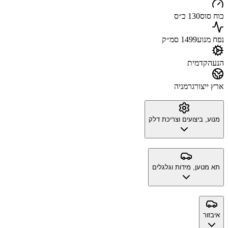
כוח סוס
130 כ״ס
נפח מנוע
1499 סמ״ק
הנעה
קדמית
ארץ ייצור
גרמניה
מנוע, ביצועים וצריכת דלק
תא מטען, מידות וגלגלים
איבזור