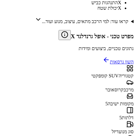
X
התנהגות כביש
X
יכולת שטח
קראו עוד: למי הרכב מתאים, עיצוב, מנוע ועוד...
מפרט טכני
-
אופל גרנדלנד X
נתונים טכניים, ביצועים ומידות
השוו גרסאות
קטגוריה
SUV קומפקטי
מרכב
קרוסאובר
מקומות ישיבה
5
דלתות
5
סוג מנוע
דיזל