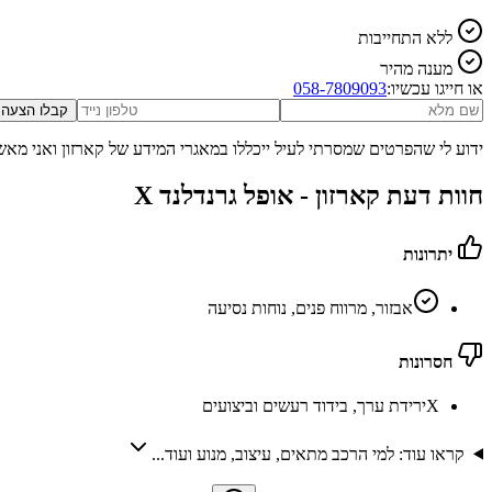
ללא התחייבות
מענה מהיר
או חייגו עכשיו:
058-7809093
קבלו הצעה
ידוע לי שהפרטים שמסרתי לעיל ייכללו במאגרי המידע של קארזון ואני מאש
חוות דעת קארזון -
אופל גרנדלנד X
יתרונות
אבזור, מרווח פנים, נוחות נסיעה
חסרונות
X
ירידת ערך, בידוד רעשים וביצועים
קראו עוד: למי הרכב מתאים, עיצוב, מנוע ועוד...