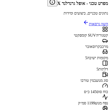
מפרט טכני
-
אופל גרנדלנד X
נתונים טכניים, ביצועים ומידות
השוו גרסאות
קטגוריה
SUV קומפקטי
מרכב
קרוסאובר
מקומות ישיבה
5
דלתות
5
סוג מנוע
בנזין טורבו
כוח סוס
145 כ״ס
נפח מנוע
1199 סמ״ק