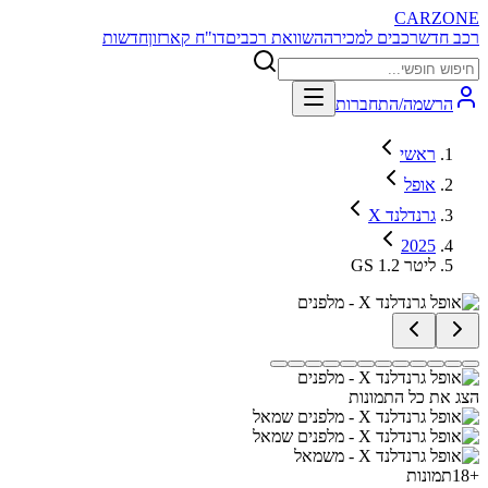
CARZONE
רכב חדש
רכבים למכירה
השוואת רכבים
דו"ח קארזון
חדשות
הרשמה/התחברות
ראשי
אופל
גרנדלנד X
2025
GS 1.2 ליטר
הצג את כל התמונות
+
18
תמונות