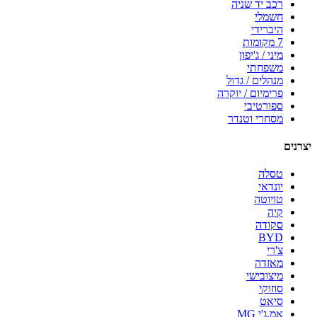
רכב יד שניה
חשמלי
היברידי
7 מקומות
מיני / ג'יפון
משפחתי
מנהלים / גדול
פרימיום / יוקרה
ספורטיבי
מסחרי וטנדר
יצרנים
טסלה
יונדאי
טויוטה
קיה
סקודה
BYD
צ'רי
מאזדה
מיצובישי
סוזוקי
סיאט
אמ.ג'י MG