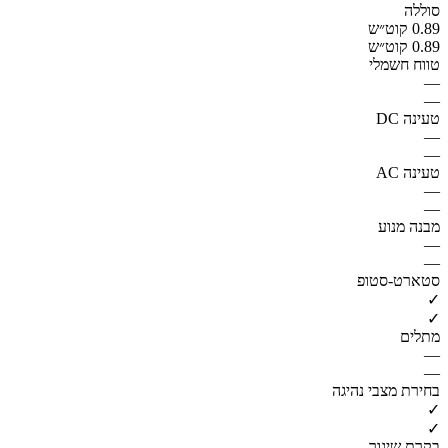
סוללה
0.89 קוט״ש
0.89 קוט״ש
טווח חשמלי
—
—
טעינה DC
—
—
טעינה AC
—
—
מבנה מנוע
—
—
סטארט-סטופ
✓
✓
מתלים
—
—
בחירת מצבי נהיגה
✓
✓
בקרת שיגור