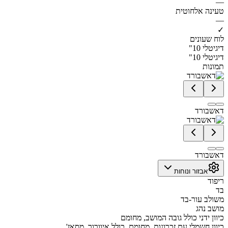
—
טעינה אלחוטית
—
✓
לוח שעונים
דיגיטלי 10"
דיגיטלי 10"
תמונות
דאשבורד
דאשבורד
אבזור ונוחות
ריפוד
בד
משולב עור-בד
מושב נהג
כיוון ידני כולל גובה המושב, מחומם
כיוון חשמלי עם זכרונות, מחומם, כולל איוורור, מסאז'