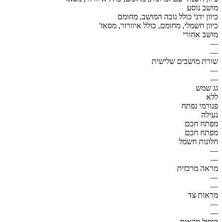
מושב נוסע
כיוון ידני כולל גובה המושב, מחומם
כיוון חשמלי, מחומם, כולל איוורור, מסאז'
מושב אחורי
—
—
שורת מושבים שלישית
—
—
גג שמש
ללא
פנורמי נפתח
נעילה
מפתח חכם
מפתח חכם
חלונות חשמל
—
—
מראה מרכזית
—
—
מראות צד
—
—
קיפול מראות