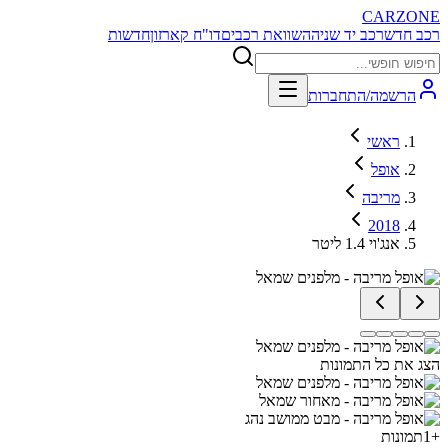
CARZONE
רכב חדש
רכב יד שניה
השוואת רכבים
דו"ח קארזון
חדשות
הרשמה/התחברות
ראשי
אופל
מריבה
2018
אנג'וי 1.4 ליטר
הצג את כל התמונות
+
1
תמונות