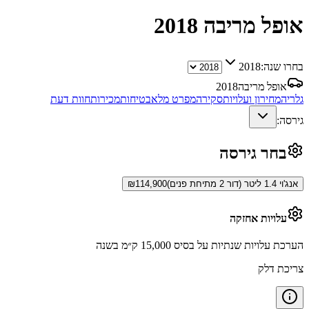
אופל מריבה
2018
בחרו שנה:
2018
אופל מריבה
2018
גלריה
מחירון ועלויות
סקירה
מפרט מלא
בטיחות
מכירות
חוות דעת
גירסה:
בחר גירסה
אנג'וי 1.4 ליטר (דור 2 מתיחת פנים)
114,900
₪
עלויות אחזקה
הערכת עלויות שנתיות על בסיס 15,000 ק״מ בשנה
צריכת דלק