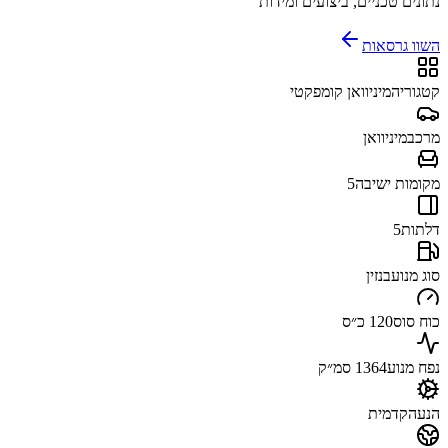
נתונים טכניים, ביצועים ומידות
השוו גרסאות
קטגוריה
מיניוואן קומפקטי
מרכב
מיניוואן
מקומות ישיבה
5
דלתות
5
סוג מנוע
בנזין
כוח סוס
120 כ״ס
נפח מנוע
1364 סמ״ק
הנעה
קדמית