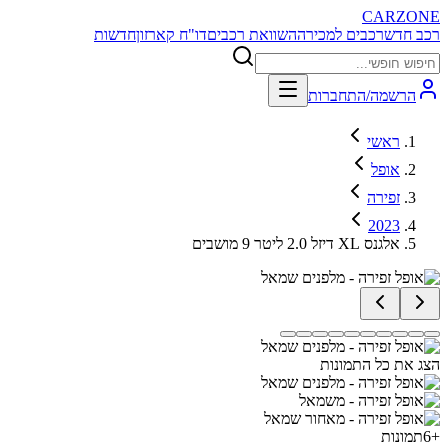
CARZONE
רכב חדש
רכבים למכירה
השוואת רכבים
דו"ח קארזון
חדשות
הרשמה/התחברות
ראשי
אופל
זפירה
2023
אלגנס XL דיזל 2.0 ליטר 9 מושבים
הצג את כל התמונות
+
6
תמונות