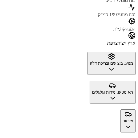
כוח סוס
177 כ״ס
נפח מנוע
1997 סמ״ק
הנעה
קדמית
ארץ ייצור
צרפת
מנוע, ביצועים וצריכת דלק
תא מטען, מידות וגלגלים
איבזור