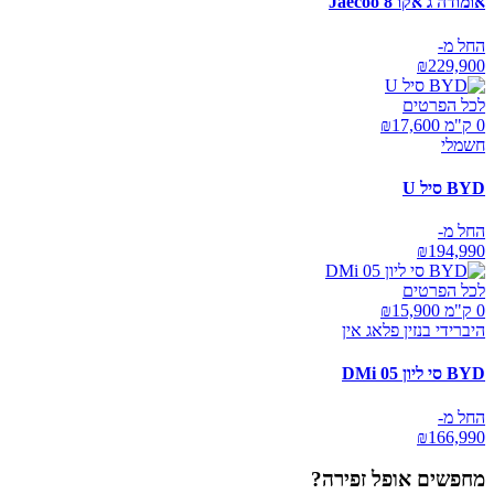
אומודה ג'אקו Jaecoo 8
החל מ-
₪
229,900
לכל הפרטים
0 ק"מ ₪
17,600
חשמלי
BYD סיל U
החל מ-
₪
194,990
לכל הפרטים
0 ק"מ ₪
15,900
היברידי בנזין פלאג אין
BYD סי ליון 05 DMi
החל מ-
₪
166,990
מחפשים
אופל זפירה
?