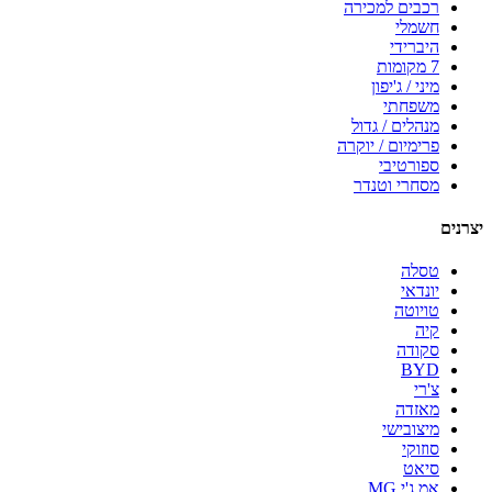
רכבים למכירה
חשמלי
היברידי
7 מקומות
מיני / ג'יפון
משפחתי
מנהלים / גדול
פרימיום / יוקרה
ספורטיבי
מסחרי וטנדר
יצרנים
טסלה
יונדאי
טויוטה
קיה
סקודה
BYD
צ'רי
מאזדה
מיצובישי
סוזוקי
סיאט
אמ.ג'י MG