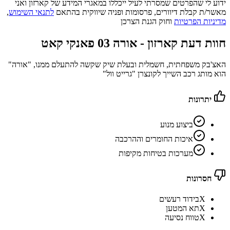
ידוע לי שהפרטים שמסרתי לעיל ייכללו במאגרי המידע של קארזון ואני
מאשר/ת קבלת דיוורים, פרסומות ופניה שיווקית בהתאם
לתנאי השימוש
,
מדיניות הפרטיות
וחוק הגנת הצרכן
חוות דעת קארזון -
אורה 03 פאנקי קאט
האצ'בק משפחתית, חשמלית ובעלת שיק שקשה להתעלם ממנו, "אורה"
הוא מותג רכב השייך לקונצרן "גרייט וול"
יתרונות
ביצוע מנוע
איכות החומרים וההרכבה
מערכות בטיחות מקיפות
חסרונות
X
בידוד רעשים
X
תא המטען
X
טווח נסיעה