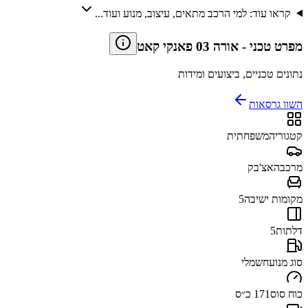
קראו עוד: למי הרכב מתאים, עיצוב, מנוע ועוד...
מפרט טכני
-
אורה 03 פאנקי קאט
נתונים טכניים, ביצועים ומידות
השוו גרסאות
קטגוריה
משפחתית
מרכב
האצ'בק
מקומות ישיבה
5
דלתות
5
סוג מנוע
חשמלי
כוח סוס
171 כ״ס