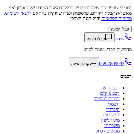
ידוע לי שהפרטים שמסרתי לעיל ייכללו במאגרי המידע של קארזון ואני
מאשר/ת קבלת דיוורים, פרסומות ופניה שיווקית בהתאם
לתנאי השימוש
,
מדיניות הפרטיות
וחוק הגנת הצרכן
קבלו הצעה
שיחה
קבלו הצעה
מחפשים רכב? נשמח לסייע
058-7809093
קבלו הצעה
רכבים
רכב חדש
רכב 0 ק"מ
רכבים למכירה
חשמלי
היברידי
7 מקומות
מיני / ג'יפון
משפחתי
מנהלים / גדול