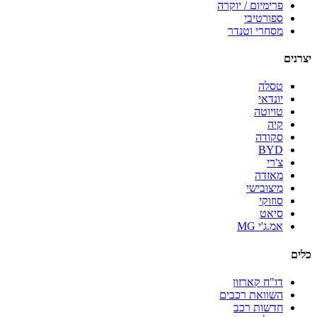
פרימיום / יוקרה
ספורטיבי
מסחרי וטנדר
יצרנים
טסלה
יונדאי
טויוטה
קיה
סקודה
BYD
צ'רי
מאזדה
מיצובישי
סוזוקי
סיאט
אמ.ג'י MG
כלים
דו"ח קארזון
השוואת רכבים
חדשות רכב