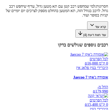
חסרונות:
למי שמחפש רכב קטן עם תא מטען גדול, עדיף שיחפש רכב
גדול. לרכב בגודל הזה, תא המטען בהחלט מספק לצרכים יום יומיים של
קניות בסופר ועוד.
קרא עוד
עוד חוות דעת (
4
)
רכבים נוספים שגולשים בדקו
לכל הפרטים
0 ק"מ ₪
16,000
היברידי בנזין פלאג אין
אומודה ג'אקו Jaecoo 7
החל מ-
₪
179,990
לכל הפרטים
0 ק"מ ₪
15,400
היברידי בנזין