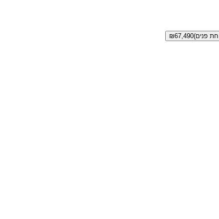
₪
67,490