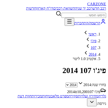
CARZONE
רכב חדש
רכב יד שניה
השוואת רכבים
דו"ח קארזון
חדשות
הרשמה/התחברות
ראשי
פיג'ו
107
2014
אקטיב 1.0 ליטר
פיג'ו 107
2014
בחרו שנה:
2014
פיג'ו 107
10,200
₪
2014
גלריה
מחירון ועלויות
סקירה
מפרט מלא
בטיחות
מכירות
חוות דעת
גירסה: