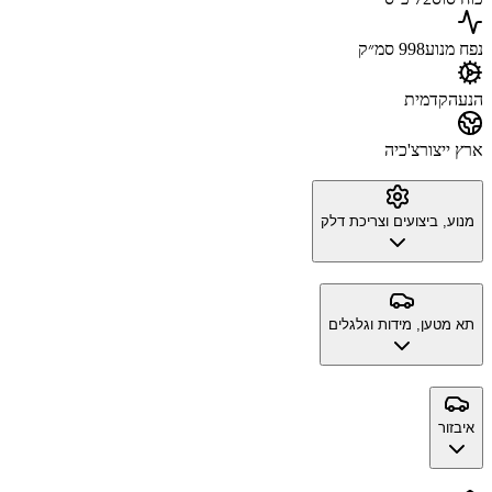
נפח מנוע
998 סמ״ק
הנעה
קדמית
ארץ ייצור
צ'כיה
מנוע, ביצועים וצריכת דלק
תא מטען, מידות וגלגלים
איבזור