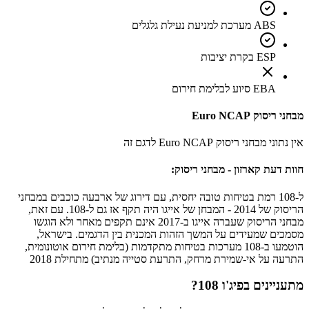
ABS מערכת למניעת נעילת גלגלים
ESP בקרת יציבות
EBA סיוע לבלימת חירום
מבחני ריסוק Euro NCAP
אין נתוני מבחני ריסוק Euro NCAP לדגם זה
חוות דעת קארזון - מבחני ריסוק:
ל-108 רמת בטיחות טובה יחסית, עם דירוג של ארבעה כוכבים במבחני
הריסוק של 2014 - המבחן של אייגו היה תקף אז גם ל-108. עם זאת,
מבחני הריסוק שעברה אייגו ב-2017 אינם תקפים מאחר ולא הוגשו
מסמכים שמעידים על המשך הזהות המכנית בין הדגמים. בישראל,
הוטמעו ב-108 מערכות בטיחות מתקדמות (בלימת חירום אוטונומית,
התרעה על אי-שמירת מרחק, התרעת סטייה מנתיב) מתחילת 2018
מתעניינים ב
פיג'ו 108
?