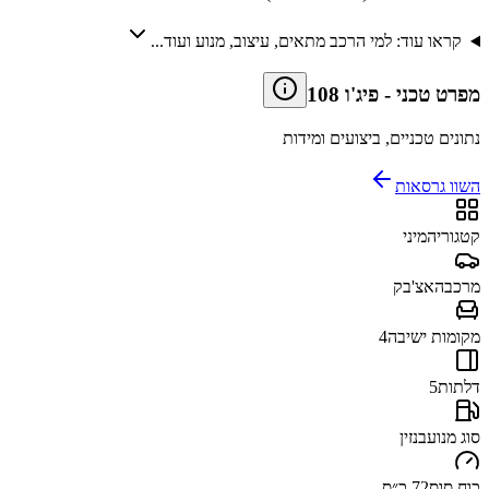
קראו עוד: למי הרכב מתאים, עיצוב, מנוע ועוד...
מפרט טכני
-
פיג'ו 108
נתונים טכניים, ביצועים ומידות
השוו גרסאות
קטגוריה
מיני
מרכב
האצ'בק
מקומות ישיבה
4
דלתות
5
סוג מנוע
בנזין
כוח סוס
72 כ״ס