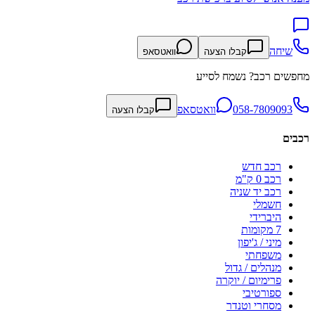
שיחה
קבלו הצעה
וואטסאפ
מחפשים רכב? נשמח לסייע
058-7809093
וואטסאפ
קבלו הצעה
רכבים
רכב חדש
רכב 0 ק"מ
רכב יד שניה
חשמלי
היברידי
7 מקומות
מיני / ג'יפון
משפחתי
מנהלים / גדול
פרימיום / יוקרה
ספורטיבי
מסחרי וטנדר