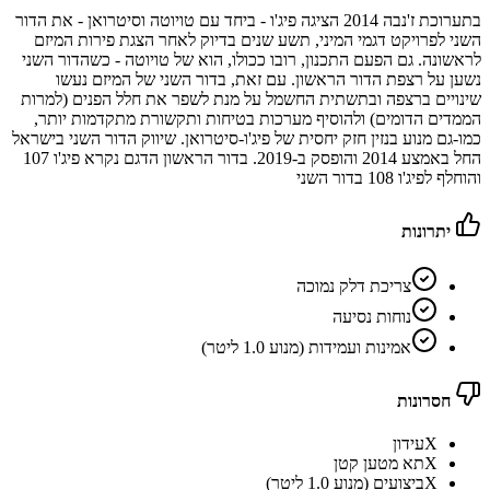
בתערוכת ז'נבה 2014 הציגה פיג'ו - ביחד עם טויוטה וסיטרואן - את הדור
השני לפרויקט דגמי המיני, תשע שנים בדיוק לאחר הצגת פירות המיזם
לראשונה. גם הפעם התכנון, רובו ככולו, הוא של טויוטה - כשהדור השני
נשען על רצפת הדור הראשון. עם זאת, בדור השני של המיזם נעשו
שינויים ברצפה ובתשתית החשמל על מנת לשפר את חלל הפנים (למרות
הממדים הדומים) ולהוסיף מערכות בטיחות ותקשורת מתקדמות יותר,
כמו-גם מנוע בנזין חזק יחסית של פיג'ו-סיטרואן. שיווק הדור השני בישראל
החל באמצע 2014 והופסק ב-2019. בדור הראשון הדגם נקרא פיג'ו 107
והוחלף לפיג'ו 108 בדור השני
יתרונות
צריכת דלק נמוכה
נוחות נסיעה
אמינות ועמידות (מנוע 1.0 ליטר)
חסרונות
X
עידון
X
תא מטען קטן
X
ביצועים (מנוע 1.0 ליטר)