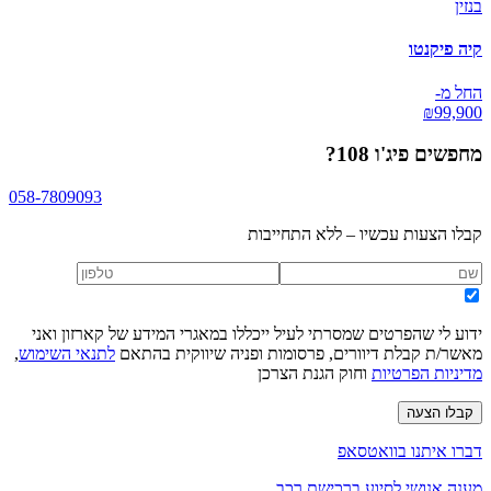
בנזין
קיה פיקנטו
החל מ-
₪
99,900
מחפשים
פיג'ו 108
?
058-7809093
קבלו הצעות עכשיו – ללא התחייבות
ידוע לי שהפרטים שמסרתי לעיל ייכללו במאגרי המידע של קארזון ואני
מאשר/ת קבלת דיוורים, פרסומות ופניה שיווקית בהתאם
לתנאי השימוש
,
מדיניות הפרטיות
וחוק הגנת הצרכן
קבלו הצעה
דברו איתנו בוואטסאפ
מענה אנושי לסיוע ברכישת רכב