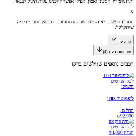
יתרונות:
זריז, חסכוני ואמין. אפילו אפשר להכניס עגלת תינוק לבגאז׳.
X
חסרונות:
פשוט מאוד- מצד שני לא מתוחכם ולכן אין יותר מידי מה
שיתקלקל.
קרא עוד
עוד חוות דעת (
4
)
רכבים נוספים שגולשים בדקו
לכל הפרטים
חשמלי
ליפמוטור T03
החל מ-
₪
92,900
לכל הפרטים
הנחה ₪
4,000