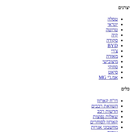
יצרנים
טסלה
יונדאי
טויוטה
קיה
סקודה
BYD
צ'רי
מאזדה
מיצובישי
סוזוקי
סיאט
אמ.ג'י MG
כלים
דו"ח קארזון
השוואת רכבים
חדשות רכב
שאלות נפוצות
קארזון לסוחרים
מחשבוני אגרות