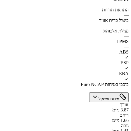
—
התראת חגורות
—
ביטול כרית אוויר
—
נעילת אלכוהול
—
TPMS
—
ABS
✓
ESP
✓
EBA
✓
כוכבי בטיחות Euro NCAP
—
מידות ומשקל
אורך
3.87 מ״מ
רוחב
1.66 מ״מ
גובה
1.45 מ״מ