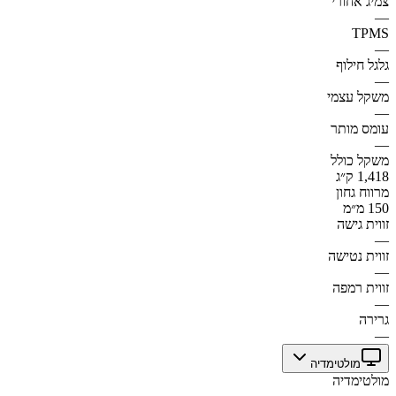
צמיג אחורי
—
TPMS
—
גלגל חילוף
—
משקל עצמי
—
עומס מותר
—
משקל כולל
1,418 ק״ג
מרווח גחון
150 מ״מ
זווית גישה
—
זווית נטישה
—
זווית רמפה
—
גרירה
—
מולטימדיה
מולטימדיה