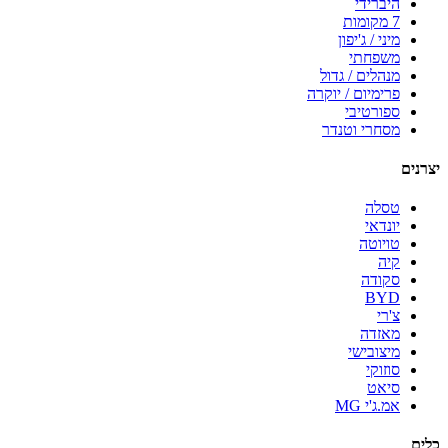
היברידי
7 מקומות
מיני / ג'יפון
משפחתי
מנהלים / גדול
פרימיום / יוקרה
ספורטיבי
מסחרי וטנדר
יצרנים
טסלה
יונדאי
טויוטה
קיה
סקודה
BYD
צ'רי
מאזדה
מיצובישי
סוזוקי
סיאט
אמ.ג'י MG
כלים