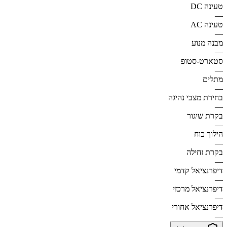
טעינה DC
—
טעינה AC
—
מבנה מנוע
—
סטארט-סטופ
—
מתלים
—
בחירת מצבי נהיגה
—
בקרת שיגור
—
הילוך כוח
—
בקרת זחילה
—
דיפרנציאל קדמי
—
דיפרנציאל מרכזי
—
דיפרנציאל אחורי
—