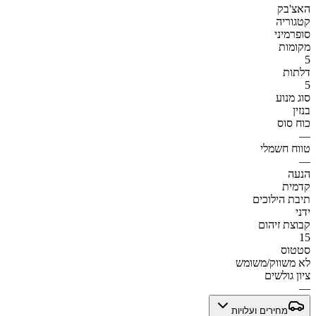
האצ'בק
קטגוריה
סופרמיני
מקומות
5
דלתות
5
סוג מנוע
בנזין
כוח סוס
—
טווח חשמלי
—
הנעה
קדמית
תיבת הילוכים
ידני
קבוצת זיהום
15
סטטוס
לא משווק/משומש
ציון גולשים
—
מחירים ועלויות