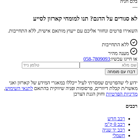
בלם חניה
—
לא סגורים על הדגם? תנו למומחי קארזון לסייע
השאירו פרטים ונחזור אליכם עם ייעוץ מותאם אישית, ללא התחייבות.
ללא התחייבות
מענה מהיר
או חייגו עכשיו:
058-7809093
דברו עם מומחה
ידוע לי שהפרטים שמסרתי לעיל ייכללו במאגרי המידע של קארזון ואני
מאשר/ת קבלת דיוורים, פרסומות ופניה שיווקית בהתאם
לתנאי השימוש
,
מדיניות הפרטיות
וחוק הגנת הצרכן
רכבים
רכב חדש
רכב 0 ק"מ
רכב יד שניה
חשמלי