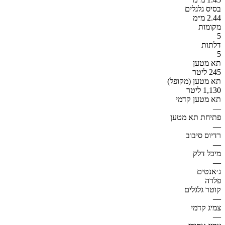
בסיס גלגלים
2.44 מ״מ
מקומות
5
דלתות
5
תא מטען
245 ליטר
תא מטען (מקופל)
1,130 ליטר
תא מטען קדמי
—
פתיחת תא מטען
—
רדיוס סיבוב
—
מיכל דלק
—
ג׳אנטים
פלדה
קוטר גלגלים
—
צמיג קדמי
—