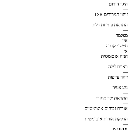
היגוי חירום
—
זיהוי תמרורים TSR
—
התראת פתיחת דלת
—
מצלמה
אין
חיישני קרבה
אין
חניה אוטומטית
—
ראיית לילה
—
זיהוי עייפות
—
נהג צעיר
—
התראת ילד אחורי
—
אורות גבוהים אוטומטיים
—
הדלקת אורות אוטומטית
—
ISOFIX