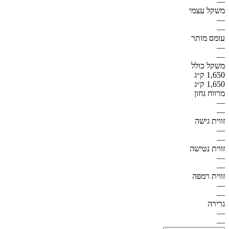
—
משקל עצמי
—
—
עומס מותר
—
—
משקל כולל
1,650 ק״ג
1,650 ק״ג
מרווח גחון
—
—
זווית גישה
—
—
זווית נטישה
—
—
זווית רמפה
—
—
גרירה
—
—