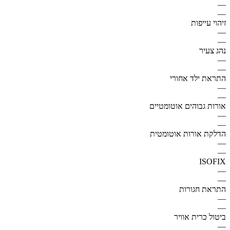
—
—
זיהוי עייפות
—
—
נהג צעיר
—
—
התראת ילד אחורי
—
—
אורות גבוהים אוטומטיים
—
—
הדלקת אורות אוטומטית
—
—
ISOFIX
—
—
התראת חגורות
—
—
ביטול כרית אוויר
—