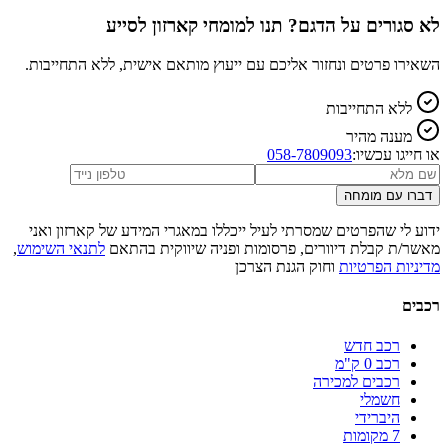
לא סגורים על הדגם? תנו למומחי קארזון לסייע
השאירו פרטים ונחזור אליכם עם ייעוץ מותאם אישית, ללא התחייבות.
ללא התחייבות
מענה מהיר
או חייגו עכשיו:
058-7809093
דברו עם מומחה
ידוע לי שהפרטים שמסרתי לעיל ייכללו במאגרי המידע של קארזון ואני
מאשר/ת קבלת דיוורים, פרסומות ופניה שיווקית בהתאם
לתנאי השימוש
,
מדיניות הפרטיות
וחוק הגנת הצרכן
רכבים
רכב חדש
רכב 0 ק"מ
רכבים למכירה
חשמלי
היברידי
7 מקומות