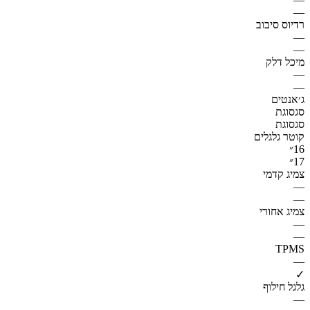
—
רדיוס סיבוב
—
—
מיכל דלק
—
—
ג׳אנטים
סגסוגת
סגסוגת
קוטר גלגלים
16״
17״
צמיג קדמי
—
—
צמיג אחורי
—
—
TPMS
—
✓
גלגל חילוף
—