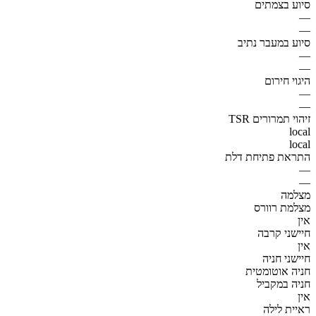
סיוע בצמתים
—
—
סיוע במעבר נתיב
—
—
היגוי חירום
—
—
זיהוי תמרורים TSR
local
local
התראת פתיחת דלת
—
—
מצלמה
מצלמת רוורס
אין
חיישני קרבה
אין
חיישני חניה
חניה אוטומטית
חניה במקביל
אין
ראיית לילה