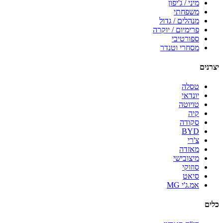
מיני / ג'יפון
משפחתי
מנהלים / גדול
פרימיום / יוקרה
ספורטיבי
מסחרי וטנדר
יצרנים
טסלה
יונדאי
טויוטה
קיה
סקודה
BYD
צ'רי
מאזדה
מיצובישי
סוזוקי
סיאט
אמ.ג'י MG
כלים