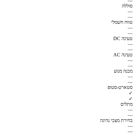
—
סוללה
—
—
טווח חשמלי
—
—
טעינה DC
—
—
טעינה AC
—
—
מבנה מנוע
—
—
סטארט-סטופ
✓
✓
מתלים
—
—
בחירת מצבי נהיגה
—
—