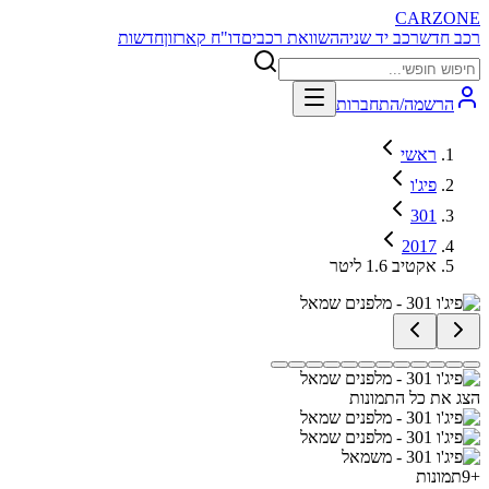
CARZONE
רכב חדש
רכב יד שניה
השוואת רכבים
דו"ח קארזון
חדשות
הרשמה/התחברות
ראשי
פיג'ו
301
2017
אקטיב 1.6 ליטר
הצג את כל התמונות
+
9
תמונות