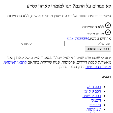
לא סגורים על הדגם? תנו למומחי קארזון לסייע
השאירו פרטים ונחזור אליכם עם ייעוץ מותאם אישית, ללא התחייבות.
ללא התחייבות
מענה מהיר
או חייגו עכשיו:
058-7809093
דברו עם מומחה
ידוע לי שהפרטים שמסרתי לעיל ייכללו במאגרי המידע של קארזון ואני
מאשר/ת קבלת דיוורים, פרסומות ופניה שיווקית בהתאם
לתנאי השימוש
,
מדיניות הפרטיות
וחוק הגנת הצרכן
רכבים
רכב חדש
רכב 0 ק"מ
רכב יד שניה
חשמלי
היברידי
7 מקומות