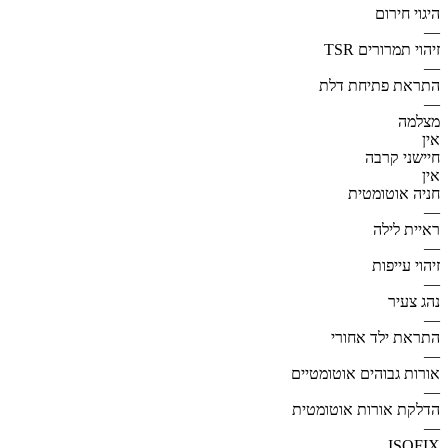
היגוי חירום
—
זיהוי תמרורים TSR
—
התראת פתיחת דלת
—
מצלמה
אין
חיישני קרבה
אין
חניה אוטומטית
—
ראיית לילה
—
זיהוי עייפות
—
נהג צעיר
—
התראת ילד אחורי
—
אורות גבוהים אוטומטיים
—
הדלקת אורות אוטומטית
—
ISOFIX