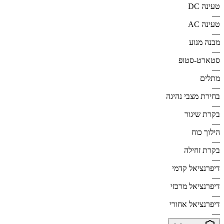
טעינה DC
—
טעינה AC
—
מבנה מנוע
—
סטארט-סטופ
—
מתלים
—
בחירת מצבי נהיגה
—
בקרת שיגור
—
הילוך כוח
—
בקרת זחילה
—
דיפרנציאל קדמי
—
דיפרנציאל מרכזי
—
דיפרנציאל אחורי
—