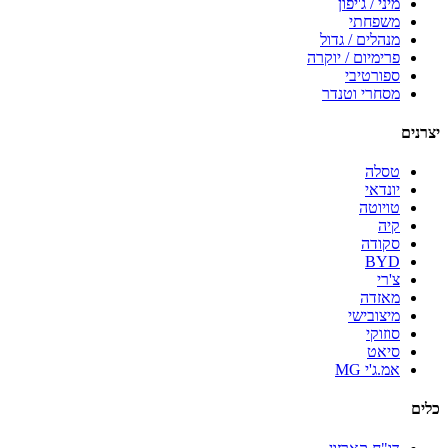
מיני / ג'יפון
משפחתי
מנהלים / גדול
פרימיום / יוקרה
ספורטיבי
מסחרי וטנדר
יצרנים
טסלה
יונדאי
טויוטה
קיה
סקודה
BYD
צ'רי
מאזדה
מיצובישי
סוזוקי
סיאט
אמ.ג'י MG
כלים