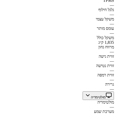
TPMS
—
גלגל חילוף
—
משקל עצמי
—
עומס מותר
—
משקל כולל
1,835 ק״ג
מרווח גחון
—
זווית גישה
—
זווית נטישה
—
זווית רמפה
—
גרירה
—
מולטימדיה
מולטימדיה
—
מערכת שמע