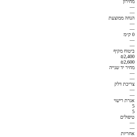
מחירון
—
—
הנחה ממוצעת
—
—
0 ק״מ
—
—
ביטוח מקיף
₪2,400
₪2,600
מחיר יד שנייה
—
—
צריכת דלק
—
—
אגרת רישוי
5
5
טיפולים
—
—
אחריות