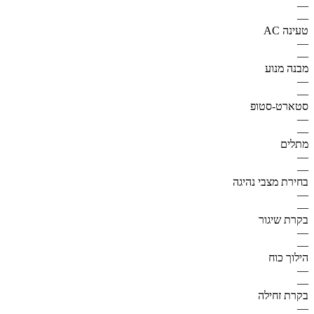
—
—
טעינה AC
—
—
מבנה מנוע
—
—
סטארט-סטופ
—
—
מתלים
—
—
בחירת מצבי נהיגה
—
—
בקרת שיגור
—
—
הילוך כוח
—
—
בקרת זחילה
—