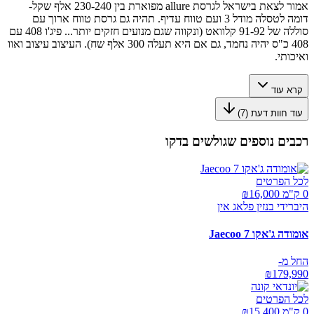
אמור לצאת בישראל לגרסת allure מפוארת בין 230-240 אלף שקל-
דומה לטסלה מודל 3 ועם טווח עדיף. תהיה גם גרסת טווח ארוך עם
סוללה של 91-92 קלוואט (ונקווה שגם מנועים חזקים יותר... פיג'ו 408 עם
408 כ"ס יהיה נחמד, גם אם היא תעלה 300 אלף שח). העיצוב עיצוב ואוו
ואיכותי.
קרא עוד
עוד חוות דעת (
7
)
רכבים נוספים שגולשים בדקו
לכל הפרטים
0 ק"מ ₪
16,000
היברידי בנזין פלאג אין
אומודה ג'אקו Jaecoo 7
החל מ-
₪
179,990
לכל הפרטים
0 ק"מ ₪
15,400