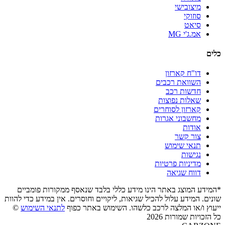
מיצובישי
סוזוקי
סיאט
אמ.ג'י MG
כלים
דו"ח קארזון
השוואת רכבים
חדשות רכב
שאלות נפוצות
קארזון לסוחרים
מחשבוני אגרות
אודות
צור קשר
תנאי שימוש
נגישות
מדיניות פרטיות
דווח שגיאה
*המידע המוצג באתר הינו מידע כללי בלבד שנאסף ממקורות פומביים
שונים. המידע עלול להכיל שגיאות, ליקויים וחוסרים. אין במידע כדי להוות
ייעוץ ו/או המלצה לרכב כלשהו. השימוש באתר כפוף
לתנאי השימוש
©
כל הזכויות שמורות 2026