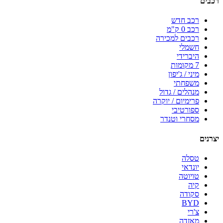
רכבים
רכב חדש
רכב 0 ק"מ
רכבים למכירה
חשמלי
היברידי
7 מקומות
מיני / ג'יפון
משפחתי
מנהלים / גדול
פרימיום / יוקרה
ספורטיבי
מסחרי וטנדר
יצרנים
טסלה
יונדאי
טויוטה
קיה
סקודה
BYD
צ'רי
מאזדה