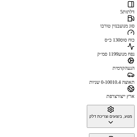
דלתות
5
סוג מנוע
בנזין טורבו
כוח סוס
130 כ״ס
נפח מנוע
1199 סמ״ק
הנעה
קדמית
תאוצה 0-100
10.4 שניות
ארץ ייצור
צרפת
מנוע, ביצועים וצריכת דלק