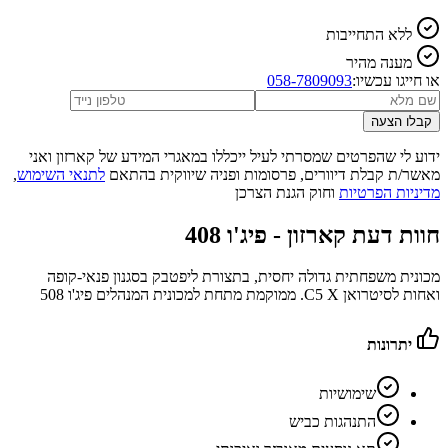
ללא התחייבות
מענה מהיר
או חייגו עכשיו:
058-7809093
קבלו הצעה
ידוע לי שהפרטים שמסרתי לעיל ייכללו במאגרי המידע של קארזון ואני
מאשר/ת קבלת דיוורים, פרסומות ופניה שיווקית בהתאם
לתנאי השימוש
,
מדיניות הפרטיות
וחוק הגנת הצרכן
חוות דעת קארזון -
פיג'ו 408
מכונית משפחתית גדולה יחסית, בתצורת ליפטבק בסגנון פנאי-קופה
ואחות לסיטרואן C5 X. ממוקמת מתחת למכונית המנהלים פיג'ו 508
יתרונות
שימושיות
התנהגות כביש