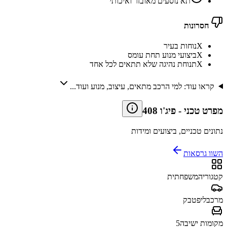
תא נוסעים מאובזר ואיכותי
חסרונות
X
נוחות בעיר
X
ביצועי מנוע תחת עומס
X
תנוחת נהיגה שלא תתאים לכל אחד
קראו עוד: למי הרכב מתאים, עיצוב, מנוע ועוד...
מפרט טכני
-
פיג'ו 408
נתונים טכניים, ביצועים ומידות
השוו גרסאות
קטגוריה
משפחתית
מרכב
ליפטבק
מקומות ישיבה
5