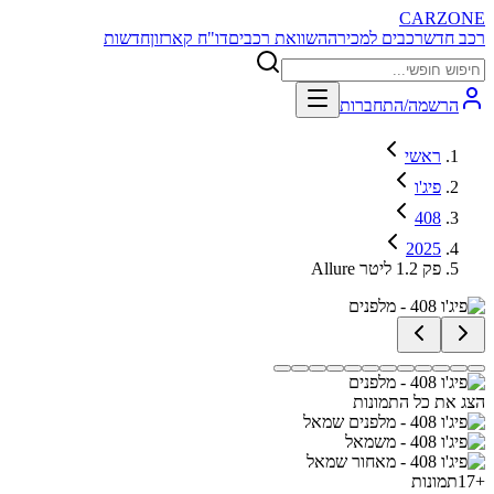
CARZONE
רכב חדש
רכבים למכירה
השוואת רכבים
דו"ח קארזון
חדשות
הרשמה/התחברות
ראשי
פיג'ו
408
2025
Allure פק 1.2 ליטר
הצג את כל התמונות
+
17
תמונות