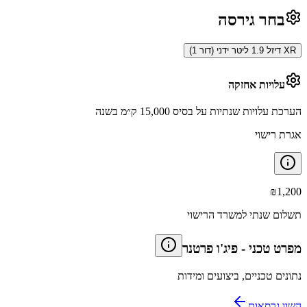
בחר גירסה
XR דיזל 1.9 ליטר ידני (דור 1)
עלויות אחזקה
הערכת עלויות שנתיות על בסיס 15,000 ק״מ בשנה
אגרת רישוי
₪
1,200
תשלום שנתי למשרד הרישוי
מפרט טכני
-
פיג'ו פרטנר
נתונים טכניים, ביצועים ומידות
השוו גרסאות