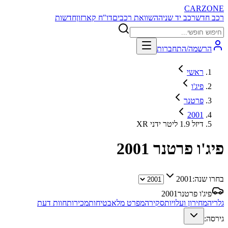
CARZONE
רכב חדש
רכב יד שניה
השוואת רכבים
דו"ח קארזון
חדשות
הרשמה/התחברות
ראשי
פיג'ו
פרטנר
2001
XR דיזל 1.9 ליטר ידני
פיג'ו פרטנר
2001
בחרו שנה:
2001
פיג'ו פרטנר
2001
גלריה
מחירון ועלויות
סקירה
מפרט מלא
בטיחות
מכירות
חוות דעת
גירסה: