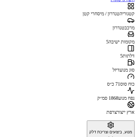
קטגוריה
טנדרון / מיסחרי קטן
מרכב
טנדרון
מקומות ישיבה
5
דלתות
5
סוג מנוע
דיזל
כוח סוס
71 כ״ס
נפח מנוע
1868 סמ״ק
ארץ ייצור
צרפת
מנוע, ביצועים וצריכת דלק