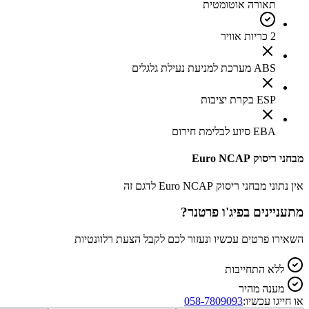
תאורה אוטומטית
2 כריות אוויר
ABS מערכת למניעת נעילת גלגלים
ESP בקרת יציבות
EBA סיוע לבלימת חירום
מבחני ריסוק Euro NCAP
אין נתוני מבחני ריסוק Euro NCAP לדגם זה
מתעניינים ב
פיג'ו פרטנר
?
השאירו פרטים עכשיו ונעזור לכם לקבל הצעת רלוונטיות
ללא התחייבות
מענה מהיר
או חייגו עכשיו:
058-7809093