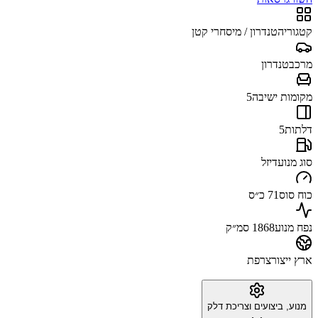
קטגוריה
טנדרון / מיסחרי קטן
מרכב
טנדרון
מקומות ישיבה
5
דלתות
5
סוג מנוע
דיזל
כוח סוס
71 כ״ס
נפח מנוע
1868 סמ״ק
ארץ ייצור
צרפת
מנוע, ביצועים וצריכת דלק