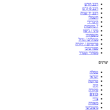
רכב חדש
רכב 0 ק"מ
רכב יד שניה
חשמלי
היברידי
7 מקומות
מיני / ג'יפון
משפחתי
מנהלים / גדול
פרימיום / יוקרה
ספורטיבי
מסחרי וטנדר
יצרנים
טסלה
יונדאי
טויוטה
קיה
סקודה
BYD
צ'רי
מאזדה
מיצובישי