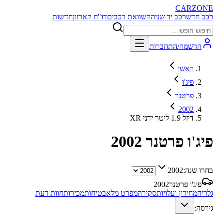
CARZONE
רכב חדש
רכב יד שניה
השוואת רכבים
דו"ח קארזון
חדשות
הרשמה/התחברות
ראשי
פיג'ו
פרטנר
2002
XR דיזל 1.9 ליטר ידני
פיג'ו פרטנר
2002
בחרו שנה:
2002
פיג'ו פרטנר
2002
גלריה
מחירון ועלויות
סקירה
מפרט מלא
בטיחות
מכירות
חוות דעת
גירסה: