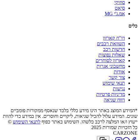
סוזוקי
סיאט
אמ.ג'י MG
כלים
דו"ח קארזון
השוואת רכבים
חדשות רכב
שאלות נפוצות
קארזון לסוחרים
מחשבוני אגרות
אודות
צור קשר
תנאי שימוש
נגישות
מדיניות פרטיות
דווח שגיאה
*המידע המוצג באתר הינו מידע כללי בלבד שנאסף ממקורות פומביים
שונים. המידע עלול להכיל שגיאות, ליקויים וחוסרים. אין במידע כדי להוות
ייעוץ ו/או המלצה לרכב כלשהו. השימוש באתר כפוף
לתנאי השימוש
©
כל הזכויות שמורות 2025
CARZONE