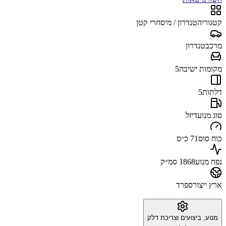
קטגוריה
טנדרון / מיסחרי קטן
מרכב
טנדרון
מקומות ישיבה
5
דלתות
5
סוג מנוע
דיזל
כוח סוס
71 כ״ס
נפח מנוע
1868 סמ״ק
ארץ ייצור
ספרד
מנוע, ביצועים וצריכת דלק