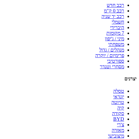
רכב חדש
רכב 0 ק"מ
רכב יד שניה
חשמלי
היברידי
7 מקומות
מיני / ג'יפון
משפחתי
מנהלים / גדול
פרימיום / יוקרה
ספורטיבי
מסחרי וטנדר
יצרנים
טסלה
יונדאי
טויוטה
קיה
סקודה
BYD
צ'רי
מאזדה
מיצובישי