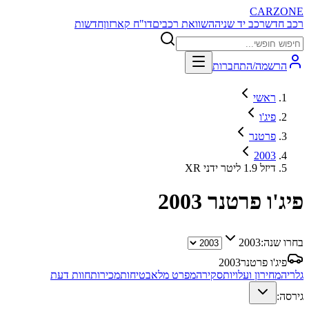
CARZONE
רכב חדש
רכב יד שניה
השוואת רכבים
דו"ח קארזון
חדשות
הרשמה/התחברות
ראשי
פיג'ו
פרטנר
2003
XR דיזל 1.9 ליטר ידני
פיג'ו פרטנר
2003
בחרו שנה:
2003
פיג'ו פרטנר
2003
גלריה
מחירון ועלויות
סקירה
מפרט מלא
בטיחות
מכירות
חוות דעת
גירסה: