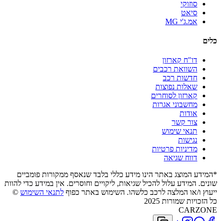
סוזוקי
סיאט
אמ.ג'י MG
כלים
דו"ח קארזון
השוואת רכבים
חדשות רכב
שאלות נפוצות
קארזון לסוחרים
מחשבוני אגרות
אודות
צור קשר
תנאי שימוש
נגישות
מדיניות פרטיות
דווח שגיאה
*המידע המוצג באתר הינו מידע כללי בלבד שנאסף ממקורות פומביים
שונים. המידע עלול להכיל שגיאות, ליקויים וחוסרים. אין במידע כדי להוות
ייעוץ ו/או המלצה לרכב כלשהו. השימוש באתר כפוף
לתנאי השימוש
©
כל הזכויות שמורות 2025
CARZONE