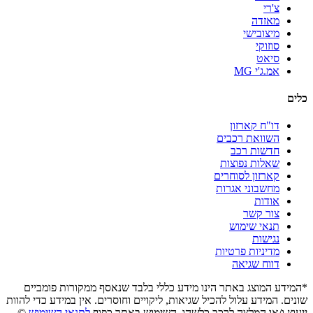
צ'רי
מאזדה
מיצובישי
סוזוקי
סיאט
אמ.ג'י MG
כלים
דו"ח קארזון
השוואת רכבים
חדשות רכב
שאלות נפוצות
קארזון לסוחרים
מחשבוני אגרות
אודות
צור קשר
תנאי שימוש
נגישות
מדיניות פרטיות
דווח שגיאה
*המידע המוצג באתר הינו מידע כללי בלבד שנאסף ממקורות פומביים
שונים. המידע עלול להכיל שגיאות, ליקויים וחוסרים. אין במידע כדי להוות
ייעוץ ו/או המלצה לרכב כלשהו. השימוש באתר כפוף
לתנאי השימוש
©