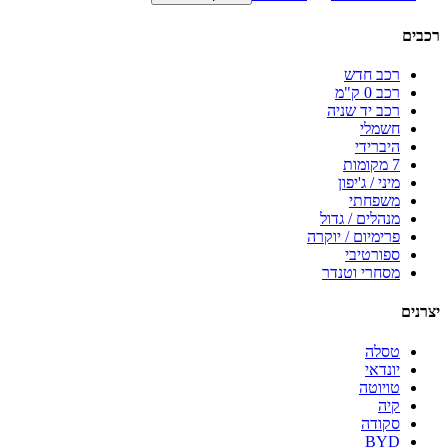
רכבים
רכב חדש
רכב 0 ק"מ
רכב יד שניה
חשמלי
היברידי
7 מקומות
מיני / ג'יפון
משפחתי
מנהלים / גדול
פרימיום / יוקרה
ספורטיבי
מסחרי וטנדר
יצרנים
טסלה
יונדאי
טויוטה
קיה
סקודה
BYD