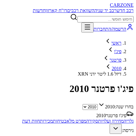
CARZONE
רכב חדש
רכב יד שניה
השוואת רכבים
דו"ח קארזון
חדשות
הרשמה/התחברות
ראשי
פיג'ו
פרטנר
2010
XRN דיזל 1.6 ליטר ידני
פיג'ו פרטנר
2010
בחרו שנה:
2010
פיג'ו פרטנר
2010
גלריה
מחירון ועלויות
סקירה
מפרט מלא
בטיחות
מכירות
חוות דעת
גירסה: