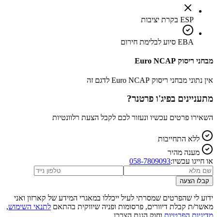
ESP בקרת יציבות
EBA סיוע לבלימת חירום
מבחני ריסוק Euro NCAP
אין נתוני מבחני ריסוק Euro NCAP לדגם זה
מתעניינים ב
פיג'ו פרטנר
?
השאירו פרטים עכשיו ונעזור לכם לקבל הצעת רלוונטיות
ללא התחייבות
מענה מהיר
או חייגו עכשיו:
058-7809093
קבלו הצעה
ידוע לי שהפרטים שמסרתי לעיל ייכללו במאגרי המידע של קארזון ואני
מאשר/ת קבלת דיוורים, פרסומות ופניה שיווקית בהתאם
לתנאי השימוש
,
מדיניות הפרטיות
וחוק הגנת הצרכן