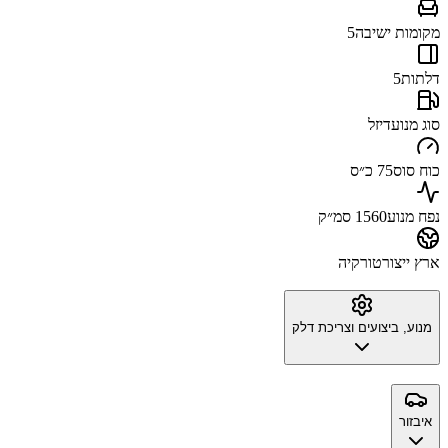
מקומות ישיבה
5
דלתות
5
סוג מנוע
דיזל
כוח סוס
75 כ״ס
נפח מנוע
1560 סמ״ק
ארץ ייצור
טורקיה
מנוע, ביצועים וצריכת דלק
איבזור