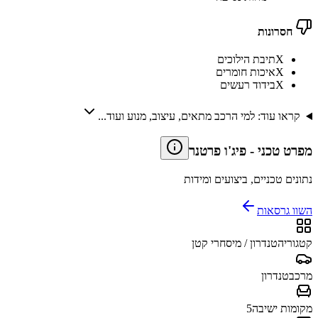
חסרונות
X
תיבת הילוכים
X
איכות חומרים
X
בידוד רעשים
קראו עוד: למי הרכב מתאים, עיצוב, מנוע ועוד...
מפרט טכני
-
פיג'ו פרטנר
נתונים טכניים, ביצועים ומידות
השוו גרסאות
קטגוריה
טנדרון / מיסחרי קטן
מרכב
טנדרון
מקומות ישיבה
5