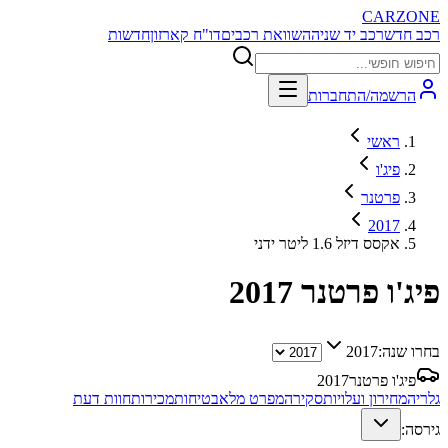
CARZONE
רכב חדש
רכב יד שניה
השוואת רכבים
דו"ח קארזון
חדשות
הרשמה/התחברות
ראשי
פיג'ו
פרטנר
2017
אקסס דיזל 1.6 ליטר ידני
פיג'ו פרטנר
2017
בחרו שנה:
2017
פיג'ו פרטנר
2017
גלריה
מחירון ועלויות
סקירה
מפרט מלא
בטיחות
מכירות
חוות דעת
גירסה: