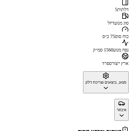
דלתות
5
סוג מנוע
דיזל
כוח סוס
75 כ״ס
נפח מנוע
1560 סמ״ק
ארץ ייצור
ספרד
מנוע, ביצועים וצריכת דלק
איבזור