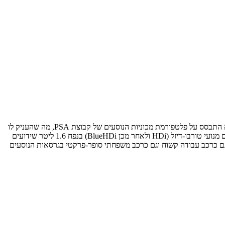
הדור השני של הפרטנר (2008-2018), המוכר גם כאח התאום של סיטרואן ברלינגו, היווה קפיצת מדרגה משמעותית לעומת הדור הראשון והאייקוני. הוא התבסס על פלטפורמת מכוניות הנוסעים של קבוצת PSA, מה שהעניק לו
מידות גדולות משמעותית, תא נוסעים מרווח יותר והתנהגות כביש מעודנת שקרובה יותר לרכב פרטי מאשר למסחרית קלה. בישראל הוא שווק בעיקר עם מנועי טורבו-דיזל (HDi ולאחר מכן BlueHDi) בנפח 1.6 ליטר שידועים
 גם כרכב עבודה קשוח וגם כרכב משפחתי סופר-פרקטי בגרסאות הנוסעים