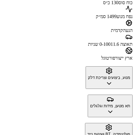
כוח סוס
130 כ״ס
נפח מנוע
1499 סמ״ק
הנעה
קדמית
תאוצה 0-100
11.6 שניות
ארץ ייצור
פורטוגל
מנוע, ביצועים וצריכת דלק
תא מטען, מידות וגלגלים
מולטימדיה, BT ושיקוף נייד