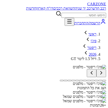
CARZONE
רכב חדש
רכב יד שניה
השוואת רכבים
דו"ח קארזון
חדשות
הרשמה/התחברות
ראשי
פיג'ו
ריפטר
2026
GT דיזל 1.5 ליטר
הצג את כל התמונות
+
26
תמונות