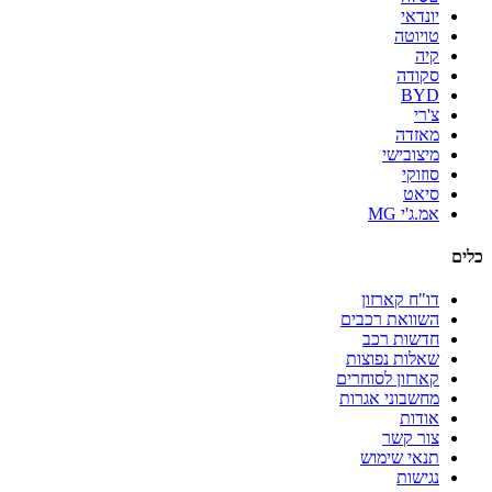
יונדאי
טויוטה
קיה
סקודה
BYD
צ'רי
מאזדה
מיצובישי
סוזוקי
סיאט
אמ.ג'י MG
כלים
דו"ח קארזון
השוואת רכבים
חדשות רכב
שאלות נפוצות
קארזון לסוחרים
מחשבוני אגרות
אודות
צור קשר
תנאי שימוש
נגישות