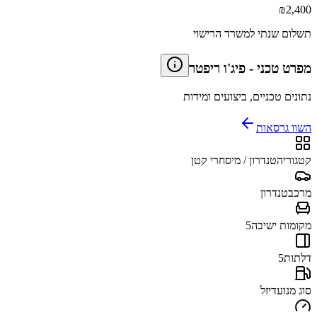
₪
2,400
תשלום שנתי למשרד הרישוי
מפרט טכני
-
פיג'ו ריפטר
נתונים טכניים, ביצועים ומידות
השוו גרסאות
קטגוריה
טנדרון / מיסחרי קטן
מרכב
טנדרון
מקומות ישיבה
5
דלתות
5
סוג מנוע
דיזל