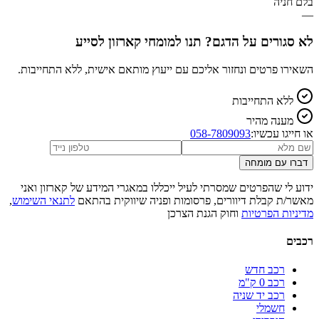
בלם חניה
—
לא סגורים על הדגם? תנו למומחי קארזון לסייע
השאירו פרטים ונחזור אליכם עם ייעוץ מותאם אישית, ללא התחייבות.
ללא התחייבות
מענה מהיר
או חייגו עכשיו:
058-7809093
דברו עם מומחה
ידוע לי שהפרטים שמסרתי לעיל ייכללו במאגרי המידע של קארזון ואני
מאשר/ת קבלת דיוורים, פרסומות ופניה שיווקית בהתאם
לתנאי השימוש
,
מדיניות הפרטיות
וחוק הגנת הצרכן
רכבים
רכב חדש
רכב 0 ק"מ
רכב יד שניה
חשמלי