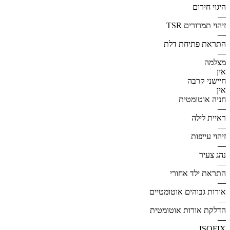
היגוי חירום
—
זיהוי תמרורים TSR
—
התראת פתיחת דלת
—
מצלמה
אין
חיישני קרבה
אין
חניה אוטומטית
—
ראיית לילה
—
זיהוי עייפות
—
נהג צעיר
—
התראת ילד אחורי
—
אורות גבוהים אוטומטיים
—
הדלקת אורות אוטומטית
—
ISOFIX