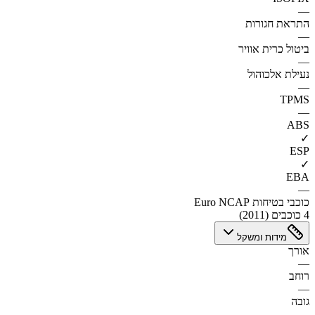
—
התראת חגורות
—
ביטול כרית אוויר
—
נעילת אלכוהול
—
TPMS
—
ABS
✓
ESP
✓
EBA
—
כוכבי בטיחות Euro NCAP
4 כוכבים (2011)
מידות ומשקל
אורך
—
רוחב
—
גובה
—