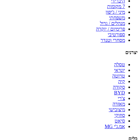
היברידי
7 מקומות
מיני / ג'יפון
משפחתי
מנהלים / גדול
פרימיום / יוקרה
ספורטיבי
מסחרי וטנדר
יצרנים
טסלה
יונדאי
טויוטה
קיה
סקודה
BYD
צ'רי
מאזדה
מיצובישי
סוזוקי
סיאט
אמ.ג'י MG
כלים