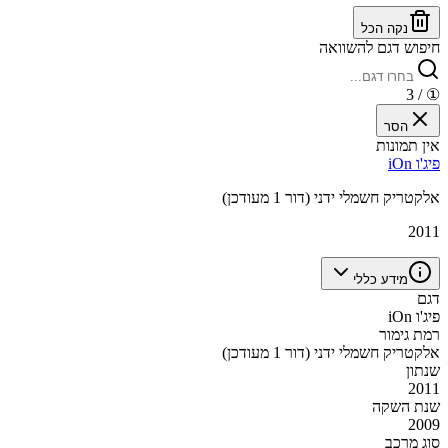
נקה הכל
חיפוש דגם להשוואה
/ 3
①
הסר
אין תמונות
פיג'ו iOn
אלקטריק חשמלי ידני (דור 1 מעודכן)
2011
מידע כללי
דגם
פיג'ו iOn
רמת גימור
אלקטריק חשמלי ידני (דור 1 מעודכן)
שנתון
2011
שנת השקה
2009
סוג מרכב