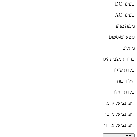
טעינה DC
—
טעינה AC
—
מבנה מנוע
—
סטארט-סטופ
—
מתלים
—
בחירת מצבי נהיגה
—
בקרת שיגור
—
הילוך כוח
—
בקרת זחילה
—
דיפרנציאל קדמי
—
דיפרנציאל מרכזי
—
דיפרנציאל אחורי
—