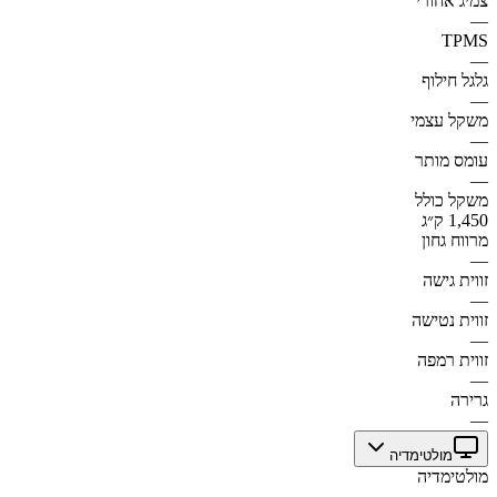
צמיג אחורי
—
TPMS
—
גלגל חילוף
—
משקל עצמי
—
עומס מותר
—
משקל כולל
1,450 ק״ג
מרווח גחון
—
זווית גישה
—
זווית נטישה
—
זווית רמפה
—
גרירה
—
מולטימדיה
מולטימדיה
—