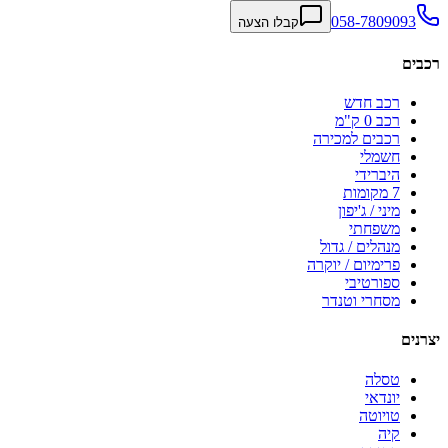
058-7809093
קבלו הצעה
רכבים
רכב חדש
רכב 0 ק"מ
רכבים למכירה
חשמלי
היברידי
7 מקומות
מיני / ג'יפון
משפחתי
מנהלים / גדול
פרימיום / יוקרה
ספורטיבי
מסחרי וטנדר
יצרנים
טסלה
יונדאי
טויוטה
קיה