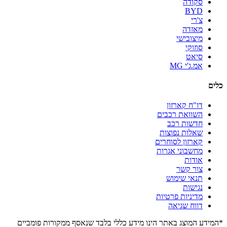
סקודה
BYD
צ'רי
מאזדה
מיצובישי
סוזוקי
סיאט
אמ.ג'י MG
כלים
דו"ח קארזון
השוואת רכבים
חדשות רכב
שאלות נפוצות
קארזון לסוחרים
מחשבוני אגרות
אודות
צור קשר
תנאי שימוש
נגישות
מדיניות פרטיות
דווח שגיאה
*המידע המוצג באתר הינו מידע כללי בלבד שנאסף ממקורות פומביים