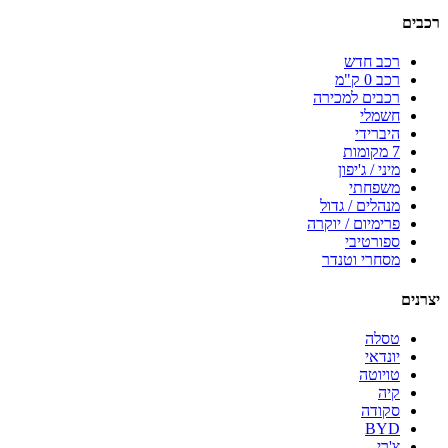
רכבים
רכב חדש
רכב 0 ק"מ
רכבים למכירה
חשמלי
היברידי
7 מקומות
מיני / ג'יפון
משפחתי
מנהלים / גדול
פרימיום / יוקרה
ספורטיבי
מסחרי וטנדר
יצרנים
טסלה
יונדאי
טויוטה
קיה
סקודה
BYD
צ'רי