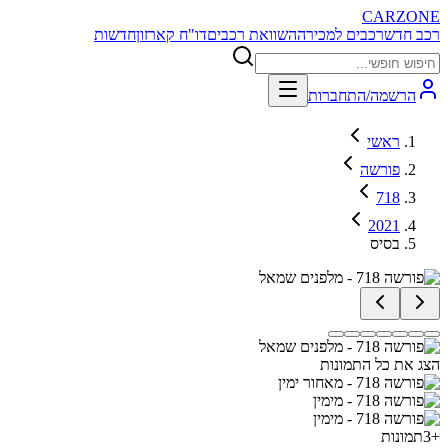
CARZONE
רכב חדש
רכבים למכירה
השוואת רכבים
דו"ח קארזון
חדשות
הרשמה/התחברות
ראשי
פורשה
718
2021
בסיס
הצג את כל התמונות
+
3
תמונות