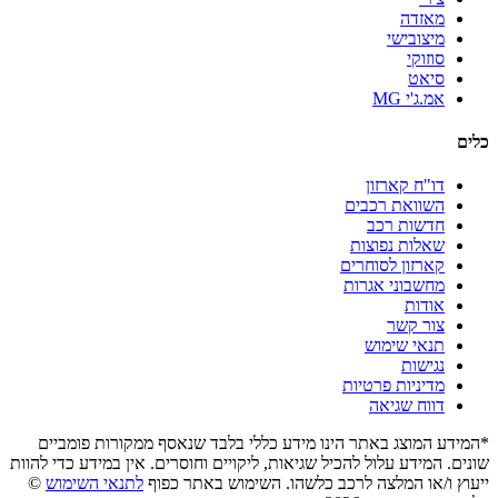
מאזדה
מיצובישי
סוזוקי
סיאט
אמ.ג'י MG
כלים
דו"ח קארזון
השוואת רכבים
חדשות רכב
שאלות נפוצות
קארזון לסוחרים
מחשבוני אגרות
אודות
צור קשר
תנאי שימוש
נגישות
מדיניות פרטיות
דווח שגיאה
*המידע המוצג באתר הינו מידע כללי בלבד שנאסף ממקורות פומביים
שונים. המידע עלול להכיל שגיאות, ליקויים וחוסרים. אין במידע כדי להוות
ייעוץ ו/או המלצה לרכב כלשהו. השימוש באתר כפוף
לתנאי השימוש
©