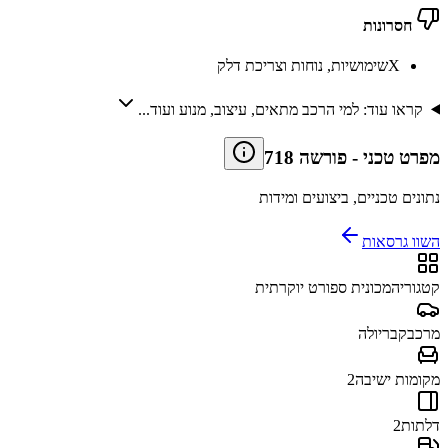
חסרונות
X
שימושיות, נוחות וצריכת דלק
קראו עוד: למי הרכב מתאים, עיצוב, מנוע ועוד...
מפרט טכני
-
פורשה 718
נתונים טכניים, ביצועים ומידות
השוו גרסאות
קטגוריה
מכונית ספורט יוקרתית
מרכב
קבריולה
מקומות ישיבה
2
דלתות
2