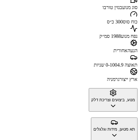
סוג מנוע
בנזין טורבו
כוח סוס
300 כ״ס
נפח מנוע
1988 סמ״ק
הנעה
אחורית
תאוצה 0-100
4.9 שניות
ארץ ייצור
גרמניה
מנוע, ביצועים וצריכת דלק
תא מטען, מידות וגלגלים