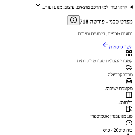
קראו עוד: למי הרכב מתאים, עיצוב, מנוע ועוד...
מפרט טכני
-
פורשה 718
נתונים טכניים, ביצועים ומידות
השוו גרסאות
קטגוריה
מכונית ספורט יוקרתית
מרכב
קבריולה
מקומות ישיבה
2
דלתות
2
סוג מנוע
בנזין אטמוספרי
כוח סוס
420 כ״ס