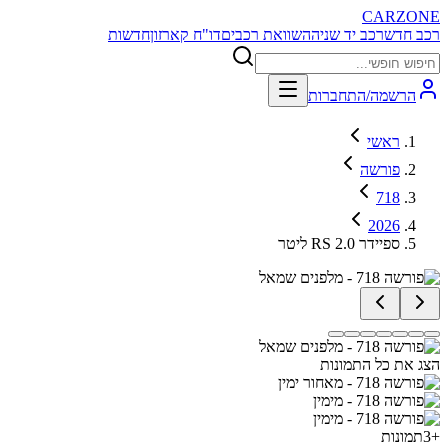
CARZONE
רכב חדש
רכב יד שניה
השוואת רכבים
דו"ח קארזון
חדשות
הרשמה/התחברות
ראשי
פורשה
718
2026
ספיידר RS 2.0 ליטר
הצג את כל התמונות
+
3
תמונות