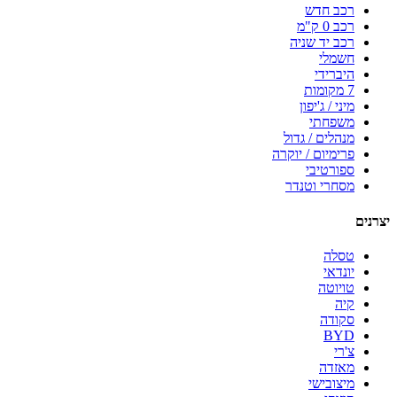
רכב חדש
רכב 0 ק"מ
רכב יד שניה
חשמלי
היברידי
7 מקומות
מיני / ג'יפון
משפחתי
מנהלים / גדול
פרימיום / יוקרה
ספורטיבי
מסחרי וטנדר
יצרנים
טסלה
יונדאי
טויוטה
קיה
סקודה
BYD
צ'רי
מאזדה
מיצובישי