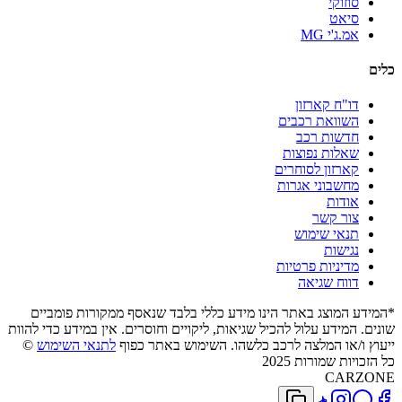
סוזוקי
סיאט
אמ.ג'י MG
כלים
דו"ח קארזון
השוואת רכבים
חדשות רכב
שאלות נפוצות
קארזון לסוחרים
מחשבוני אגרות
אודות
צור קשר
תנאי שימוש
נגישות
מדיניות פרטיות
דווח שגיאה
*המידע המוצג באתר הינו מידע כללי בלבד שנאסף ממקורות פומביים
שונים. המידע עלול להכיל שגיאות, ליקויים וחוסרים. אין במידע כדי להוות
ייעוץ ו/או המלצה לרכב כלשהו. השימוש באתר כפוף
לתנאי השימוש
©
כל הזכויות שמורות 2025
CARZONE