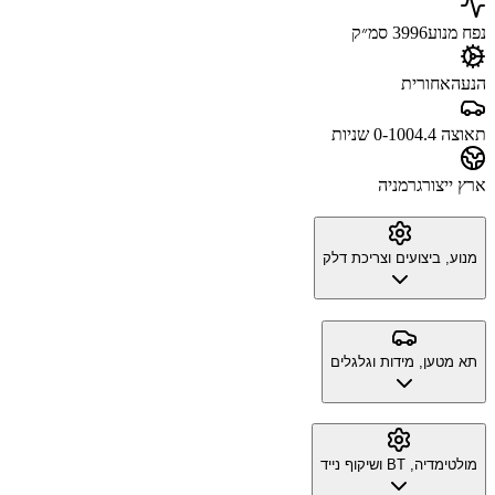
נפח מנוע
3996 סמ״ק
הנעה
אחורית
תאוצה 0-100
4.4 שניות
ארץ ייצור
גרמניה
מנוע, ביצועים וצריכת דלק
תא מטען, מידות וגלגלים
מולטימדיה, BT ושיקוף נייד