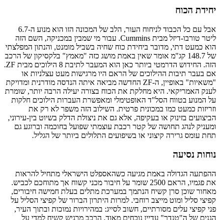
יחידת הכוח
אבל עם כל הכבוד לניחוח העור, הלב של המכונה הזו הוא מנוע ה-6.7
ליטר טורבו-דיזל מבית Cummins. עבור מי שמבין במכניקה, השם הזה
הוא כמעט דתי, מדובר ביחידת כוח שחיה בשביל מומנט, והנתון המפלצתי
של 148.7 קג"מ אומר שאין באמת מושג כזה "מאמץ" בלקסיקון של הרכב
הזה. החידוש הדרמטי ביותר כאן הוא המעבר לתיבת 8 הילוכים מבית ZF.
אם בעבר תיבות ההילוכים של הראם היו מרגישות מעט עצלניות או
"משאיות" באופיין, ה-ZF החדשה מביאה איתה הנדסה מודרנית ומדויקת
לענק האמריקאי. היא מחלקת את הכוח בצורה יעילה הרבה יותר, שומרת
על המנוע בטווח הסל"ד האופטימלי ומאפשרת העברות הילוכים חלקות
וזריזות כמעט כמו במכונית פרטית. השילוב הזה משפר לא רק את
הביצועים בזינוק או בעקיפה, אלא גם את ניצולת הדלק בשיוט בין-עירוני,
ומעניק לנהג תחושה של קטר רכבת עוצמתי שפועל בחוכמה וברוגע גם
תחת עומס גרירה קיצוני או בשיפועים התלולים ביותר של הגליל.
נוחות נסיעה
ההפתעה הגדולה באמת מגיעה כשהאספלט הישראלי מתחיל להראות
את פגמיו, הראם 2500 שומר על חיבור מכני קשוח אך מתוחכם לכביש.
מאחור שוכן סרן קשיח הנתמך במערכת מתלים בעלת חמישה חיבורים,
קפיצי סליל ומוט מייצב רוחבי. למרות היתרון הברור של קפיצי הסליל על
פני קפיצי עלים מסורתיים, חשוב לסייג: במהירויות נמוכות ובתוך העיר,
הגנים של ה"טנדר" עדיין נוכחים מאוד. הרכב מרגיש קשיח למדי על