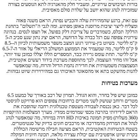
בורות ושיבושים עירוניים, ומעביר חלק מהאנרגיה לתא הנוסעים בצורה
שמזכירה לנהג שהוא יושב על שלדת סולם מאסיבית.
עם זאת, ברגע שהמהירות עולה והכביש נפתח, הראם משנה פאזה
ומצליח לייצר יציבות מרוסנת באופן מפתיע. ומה לגבי ה"תשלום" בתחנת
הדלק? תכלס, כשמדברים על צריכת דלק בפועל, אל תצפו לנסים. בנהיגה
עירונית צפופה עם רגל כבדה על הדוושה, הראם יציג נתון שנע סביב ה-5
ק"מ לליטר. בשיוט בין-עירוני רגוע המצב משפר משמעותית לכיוון ה-8.5-
9 ק"מ לליטר, מה שמעמיד את הממוצע המשולב הריאלי על אזור ה-6.5-7
ק"מ לליטר. תחת עומס גרירה כבד, המספרים הללו יצללו כמובן עוד יותר,
אבל זהו מחיר העוצמה. לכך מתווספת מערכת בידוד רעשים אקטיבית,
המצמצמת משמעותית את חדירת נהמת הדיזל והרוח, מה שמאפשר
להנות מהשקט בתא או מהסאונד האיכותי גם במהירוירות שיוט גבוהות.
מערכות בטיחות
כמובן שיש פיל בחדר, והוא הגודל. תמרון של רכב באורך של כמעט 6.5
מטרים ורוחב שנושק לשני מטרים ברחובות צפופים הוא פרויקט לוגיסטי
לכל דבר. כאן נכנסת לעבודה מעטפת טכנולוגית רחבה שהופכת את
הראם לידידותי בהרבה מכפי שמרמזים ממדיו. מערך המצלמות ההיקפיות
(360 מעלות) מפיק תמונה באיכות HD חדה במיוחד, מה שמאפשר לנהג
לנהל את המרחק מהמדרכה או מרכבים חונים בדיוק של סנטימטרים.
בשטח הבטיחות האקטיבית, הראם מציעה חבילה מרשימה הכוללת
בקרת שיוט אדפטיבית עם יכולת עצירה מלאה, תכונה חיונית המקלה