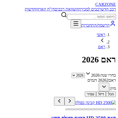
CARZONE
רכב חדש
רכבים למכירה
השוואת רכבים
דו"ח קארזון
חדשות
הרשמה/התחברות
ראשי
ראם
ראם
2026
בחרו שנה:
2026
ראם
2
2026
דגמים
מיון:
הכל
דיזל
טנדר