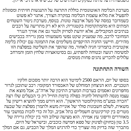
משמעותית על נהיגה בפקקים המתישים של כביש 6 או נתיבי איילון.
מערכת הבלימה האוטונומית כוללת התרעה על התנגשות חזיתית ומסוגלת
להפעיל את מלוא עוצמת הבלימה במקרה הצורך, אתגר לא פשוט
כשמדובר במסה של מעל ארבעה טונות. בנוסף, מערכת ניטור השטחים
המתים היא מהמתקדמות בקטגוריה; היא לא רק מתריעה על רכבים
בנתיבים המקבילים, אלא יודעת לסרוק ולנטר גם את אורך הנגרר
המחובר לרכב, מה שמעניק שקט נפשי משמעותי בזמן גרירה בכבישים
מהירים. חיישני החניה ההיקפיים משלימים את התמונה עם יכולת בלימה
אקטיבית בתמרוני חניה לאחור, מה שהופך את השליטה במפלצת הזו
למשימה רגועה ובטוחה להפתיע, גם בסיטואציות שלחץ הזמן והמרחב
עלולים להכריע נהגים פחות מנוסים.
השורה התחתונה
בסופו של יום, הראם 2500 לימיטד הוא הרבה יותר מסכום חלקיו
הטכניים. הוא הניצחון המוחלט של האבסורד המקומי: רכב שתוכנן לגרור
מחפרונים ואסמים בערבות המערב התיכון של ארה"ב, אבל מוצא את
עצמו מנסה להשתחל לחניה כפולה ברמת החייל רק כי הבעלים שלו רצה
"הכרה במע"מ מהקילומטר הראשון". הוא דורש ממך להוציא רישיון על
משאית, לשלם חשבונות סולר של אוניית משא ולתמרן מפלצת של שבעה
מטרים בין קורקינטים חשמליים בתל אביב, וכל זה כדי לזכות במושבי עור
מאווררים ודיפוני עץ אמיתי. הוא מציעה שילוב הזוי בין יכולת גרירה של
3.5 טון (כחוק) לפינוק של ספא חמישה כוכבים, ובישראל של היום,
מתברר שזה בדיוק מה שצריך כדי להרגיש המלך של הכביש, גם אם המלך