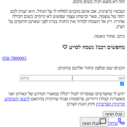
הזה לא מוצא חניה בשום מקום.
ועכשיו ברצינות, אם אתם מוכנים לסלוח לו על הגודל, הוא יעניק לכם
רמה של עוצמה, פאר וביטחון עצמי שפשוט לא קיימים בשום חבילה
אחרת. רק אל תשכחו למדוד את החניה בבית לפני שאתם חותמים על
הצ'ק.
כתב: אוהד גואטה.
מחפשים רכב? נשמח לסייע
🤍
058-7809093
הכניסו שם וטלפון ונחזור אליכם בהקדם:
ידוע לי שהפרטים שמסרתי לעיל ייכללו במאגרי המידע של קארזון ואני
מאשר/ת קבלת דיוורים, פרסומות ופניה שיווקית בהתאם
לתנאי השימוש
,
מדיניות הפרטיות
וחוק הגנת הצרכן
קבלו הצעה
שיחה
קבלו הצעה