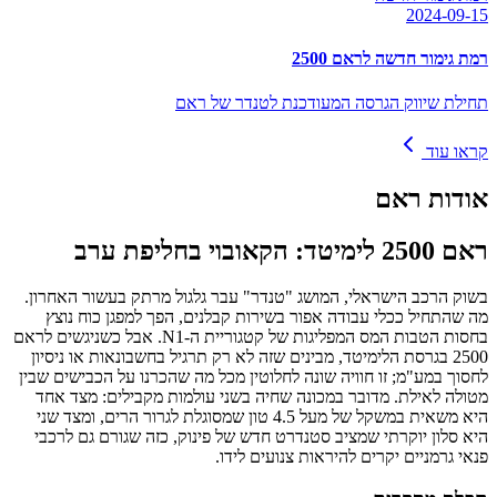
2024-09-15
רמת גימור חדשה לראם 2500
תחילת שיווק הגרסה המעודכנת לטנדר של ראם
קראו עוד
אודות
ראם
ראם 2500 לימיטד: הקאובוי בחליפת ערב
בשוק הרכב הישראלי, המושג "טנדר" עבר גלגול מרתק בעשור האחרון.
מה שהתחיל ככלי עבודה אפור בשירות קבלנים, הפך למפגן כוח נוצץ
בחסות הטבות המס המפליגות של קטגוריית ה-N1. אבל כשניגשים לראם
2500 בגרסת הלימיטד, מבינים שזה לא רק תרגיל בחשבונאות או ניסיון
לחסוך במע"מ; זו חוויה שונה לחלוטין מכל מה שהכרנו על הכבישים שבין
מטולה לאילת. מדובר במכונה שחיה בשני עולמות מקבילים: מצד אחד
היא משאית במשקל של מעל 4.5 טון שמסוגלת לגרור הרים, ומצד שני
היא סלון יוקרתי שמציב סטנדרט חדש של פינוק, כזה שגורם גם לרכבי
פנאי גרמניים יקרים להיראות צנועים לידו.