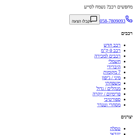
מחפשים רכב? נשמח לסייע
058-7809093
קבלו הצעה
רכבים
רכב חדש
רכב 0 ק"מ
רכבים למכירה
חשמלי
היברידי
7 מקומות
מיני / ג'יפון
משפחתי
מנהלים / גדול
פרימיום / יוקרה
ספורטיבי
מסחרי וטנדר
יצרנים
טסלה
יונדאי