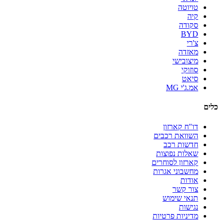
טויוטה
קיה
סקודה
BYD
צ'רי
מאזדה
מיצובישי
סוזוקי
סיאט
אמ.ג'י MG
כלים
דו"ח קארזון
השוואת רכבים
חדשות רכב
שאלות נפוצות
קארזון לסוחרים
מחשבוני אגרות
אודות
צור קשר
תנאי שימוש
נגישות
מדיניות פרטיות