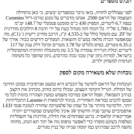
תכלס מספרים
לפני שצוללים לחוויה, בואו נדבר במספרים יבשים, כי כאן מתחילה
העוצמה של הראם 2500. אנחנו מדברים על מנוע טורבו-דיזל Cummins
בנפח 6.7 ליטרים, המפיק 430 כ"ס ומומנט פנומנלי של 148.7 קג"מ
ב-1,700 סל"ד. כל הכוח הזה מנוהל כעת על ידי תיבת 8 הילוכים מודרנית
של ZF. עם משקל כולל של כ-4,535 ק"ג, הרכב מחייב רישיון ג' (C1), מה
שמאפשר הכרה מלאה במע"מ והוצאות. הממדים דורשים כבוד: אורך של
כ-6.35 מטרים, בסיס גלגלים של 3.78 מטרים ומיכל דלק ענק של 117
ליטרים.יכולת הגרירה עומדת על 3.5 טון (המגבלה החוקית המקסימלית
בישראל, למרות נתון יצרן טכני גבוה בהרבה), נתון שהופך כל משימה
הנדסית למשחק ילדים.
נוכחות שלא משאירה מקום לספק
הנוכחות של הראם לימיטד על הכביש היא כמעט אגרסיבית במובן החיובי
של המילה. הגריל הקדמי העצום, שכולו כרום בוהק, מכתיב את הקצב
בנתיב השמאלי, וסמל הראם במרכזו משמש כמעין הצהרת כוונות לכל מי
שמעז להביט במראה האחורית. בניגוד לגרסאות ה-Laramie התכליתיות
יותר, הלימיטד מוותר על כל שמץ של פלסטיקה שחורה לטובת פנסי LED
אדפטיביים עוקבי פניה וחישוקי 18 אינץ' מלוטשים שמשדרים יוקרה
אמריקאית קלאסית. ברגע שפותחים את הדלת, מדרגות צד חשמליות
נשלפות בשקט מופתי כדי לאפשר טיפוס נוח אל תוך תא הנהג, מחווה
נחוצה לרכב שמרגיש כמו קומה שנייה של בניין מגורים.