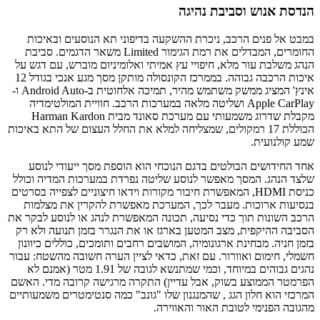
הנדסת אנוש וסביבת נהיגה
במבט אל פנים הרכב, ניכרת ההשקעה בדיפוני תא הנוסעים ובאיכות
החומרים, המבדלים את רמת הגימור Limited משאר הדגמים. סביבת
הנהג משלבת עור מלא, חיפויי עץ אמיתי ואלומיניום מוברש, עם דגש על
איכות הרכבה גבוהה. בממרכז הקונסולה מותקן מסך מגע אנכי בגודל 12
אינץ' המציג ממשק משתמש מהיר, תמיכה אלחוטית ב-Android Auto ו-
Apple CarPlay ושליטה מלאה במערכות הרכב. חוויית המולטימדיה
מקבלת שדרוג משמעותי עם מערכת סאונד מבית Harman Kardon
הכוללת 17 רמקולים, שמצליחה למלא את החלל העצום של התא באיכות
שמע קולנועית.
אחד החידושים הבולטים בדגם הנוכחי הוא הוספת מסך ייעודי לנוסע
שלצד הנהג. המסך מאפשר לנוסע שליטה נפרדת במערכות המדיה וכולל
כניסת HDMI, המאפשרת חיבור מקורות וידאו חיצוניים לצפייה בסרטים
בנסיעות ארוכות. מעבר לכך, המערכת מאפשרת להקרין את מצלמות
הרכב השונות תוך כדי נסיעה, תכונה המאפשרת לנהג או לנוסע לבקר את
הסביבה ההיקפית, מצב המטען בארגז או את הנגרר בזמן תנועה ולא רק
בזמן חניה. מבחינת ארגונומיה, המושבים רחבים ותומכים, כוללים כיוונון
חשמלי, חימום ואוורור. עם זאת, כדאי לציין הערה חשובה מהשטח: עבור
נהגים גבוהים במיוחד, וכמי שמתנשא לגובה של 1.91 מטר (אמנם לא
הפרמטר הממוצע בשוק, אבל עדיין) התקרה מרגישה קרובה מדי. האשם
המרכזי הוא חלון הגג , שהמנגנון שלו "גונב" כמה סנטימטרים משמעותיים
מהגובה הפנימי לטובת האור והאווירה.