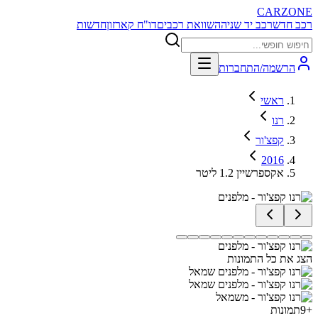
CARZONE
רכב חדש
רכב יד שניה
השוואת רכבים
דו"ח קארזון
חדשות
הרשמה/התחברות
ראשי
רנו
קפצ'ור
2016
אקספרשיין 1.2 ליטר
הצג את כל התמונות
+
9
תמונות