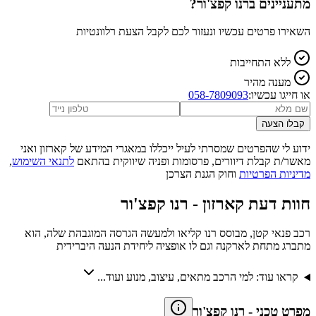
מתעניינים ב
רנו קפצ'ור
?
השאירו פרטים עכשיו ונעזור לכם לקבל הצעת רלוונטיות
ללא התחייבות
מענה מהיר
או חייגו עכשיו:
058-7809093
קבלו הצעה
ידוע לי שהפרטים שמסרתי לעיל ייכללו במאגרי המידע של קארזון ואני
מאשר/ת קבלת דיוורים, פרסומות ופניה שיווקית בהתאם
לתנאי השימוש
,
מדיניות הפרטיות
וחוק הגנת הצרכן
חוות דעת קארזון -
רנו קפצ'ור
רכב פנאי קטן, מבוסס רנו קליאו ולמעשה הגרסה המוגבהת שלה, הוא
מתברג מתחת לארקנה וגם לו אופציה ליחידת הנעה היברידית
קראו עוד: למי הרכב מתאים, עיצוב, מנוע ועוד...
מפרט טכני
-
רנו קפצ'ור