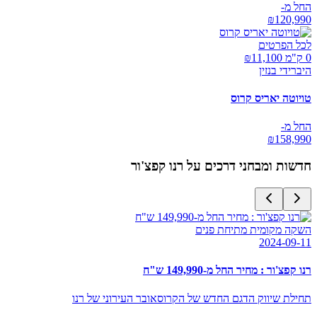
החל מ-
₪
120,990
לכל הפרטים
0 ק"מ ₪
11,100
היברידי בנזין
טויוטה יאריס קרוס
החל מ-
₪
158,990
חדשות ומבחני דרכים על
רנו קפצ'ור
השקה מקומית מתיחת פנים
2024-09-11
רנו קפצ'ור : מחיר החל מ-149,990 ש"ח
תחילת שיווק הדגם החדש של הקרוסאובר העירוני של רנו