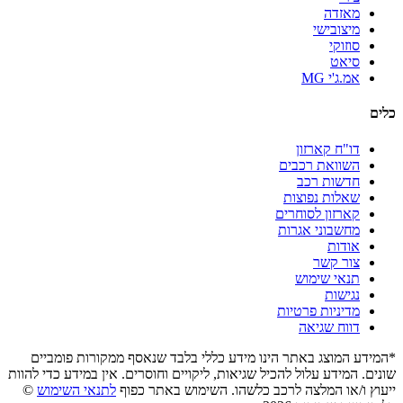
מאזדה
מיצובישי
סוזוקי
סיאט
אמ.ג'י MG
כלים
דו"ח קארזון
השוואת רכבים
חדשות רכב
שאלות נפוצות
קארזון לסוחרים
מחשבוני אגרות
אודות
צור קשר
תנאי שימוש
נגישות
מדיניות פרטיות
דווח שגיאה
*המידע המוצג באתר הינו מידע כללי בלבד שנאסף ממקורות פומביים
שונים. המידע עלול להכיל שגיאות, ליקויים וחוסרים. אין במידע כדי להוות
ייעוץ ו/או המלצה לרכב כלשהו. השימוש באתר כפוף
לתנאי השימוש
©