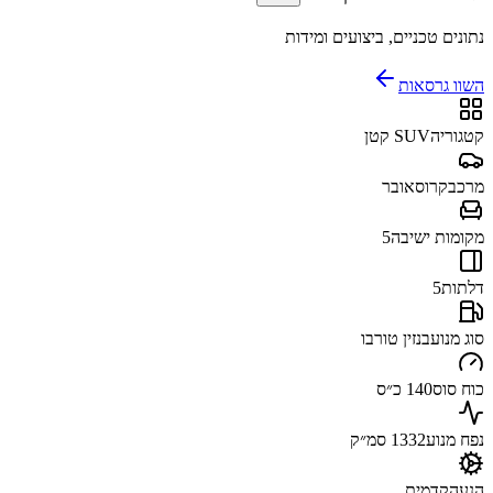
נתונים טכניים, ביצועים ומידות
השוו גרסאות
קטגוריה
SUV קטן
מרכב
קרוסאובר
מקומות ישיבה
5
דלתות
5
סוג מנוע
בנזין טורבו
כוח סוס
140 כ״ס
נפח מנוע
1332 סמ״ק
הנעה
קדמית