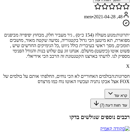
•
2021-04-28
48, men
יתרונות:
מנוע מעולה (154 כ״ס) , גיר מעביר חלק, מבחוץ יפיפייה מביפנים
מפוארת, תא מיטען הכי גדול בקטגוריה, נסיעה שקטה מאוד, מושבים
תומכים, מסך ראשי בעיברית כולל ניווט ,כל הגימיקים החדשים שיש ,
פשוט אוטו (כימעט) מושלם. אנחנו זוג עם שלוש בנות והגודל הפנימי
מספיק לנו. לדעתי בארצנו הקטנטונת זה הרכב הכי אידיאלי.
X
חסרונות:
הבולמים האחוריים לא הכי נוחים, החלפתי אותם על בולמים של
FOX אצל אבקו נתניה ועכשיו האוטו נוח כמו מרצדס
קרא עוד
עוד חוות דעת (
7
)
רכבים נוספים שגולשים בדקו