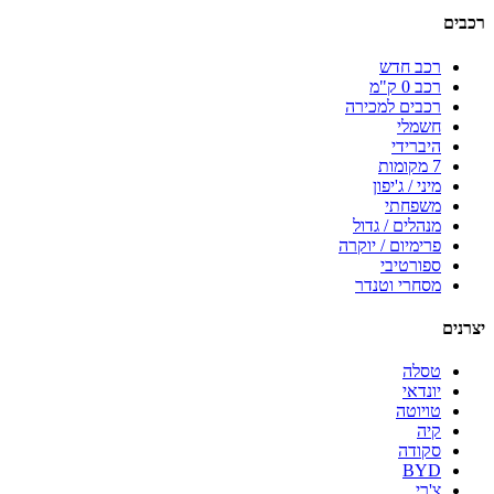
רכבים
רכב חדש
רכב 0 ק"מ
רכבים למכירה
חשמלי
היברידי
7 מקומות
מיני / ג'יפון
משפחתי
מנהלים / גדול
פרימיום / יוקרה
ספורטיבי
מסחרי וטנדר
יצרנים
טסלה
יונדאי
טויוטה
קיה
סקודה
BYD
צ'רי