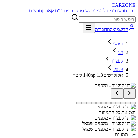
CARZONE
רכב חדש
רכבים למכירה
השוואת רכבים
דו"ח קארזון
חדשות
הרשמה/התחברות
ראשי
רנו
קפצ'ור
2023
אקזקיוטיב 140hp 1.3 ליטר
הצג את כל התמונות
+
15
תמונות