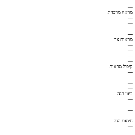
—
—
מראה מרכזית
—
—
—
—
מראות צד
—
—
—
—
קיפול מראות
—
—
—
—
כיוון הגה
—
—
—
—
חימום הגה
—
—