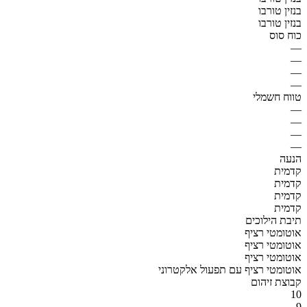
בנזין טורבו
בנזין טורבו
כוח סוס
—
—
—
—
טווח חשמלי
—
—
—
—
הנעה
קדמית
קדמית
קדמית
קדמית
תיבת הילוכים
אוטומטי רציף
אוטומטי רציף
אוטומטי רציף
אוטומטי רציף עם תפעול אלקטרוני
קבוצת זיהום
10
9