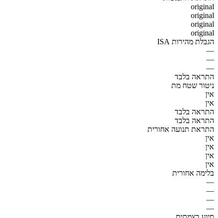
original
original
original
original
הגבלת מהירות ISA
—
—
—
התראה בלבד
ניטור שטח מת
אין
אין
התראה בלבד
התראה בלבד
התראת תנועה אחורית
אין
אין
אין
אין
בלימה אחורית
—
—
—
—
סיוע בצמתים