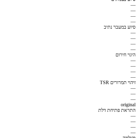
—
—
—
—
סיוע במעבר נתיב
—
—
—
—
היגוי חירום
—
—
—
—
זיהוי תמרורים TSR
—
—
—
original
התראת פתיחת דלת
—
—
—
—
מצלמה