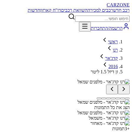
CARZONE
רכב חדש
רכבים למכירה
השוואת רכבים
דו"ח קארזון
חדשות
הרשמה/התחברות
ראשי
רנו
קדג'אר
2016
זן דיזל 1.5 ליטר
הצג את כל התמונות
+
3
תמונות