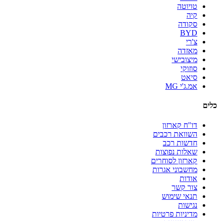
טויוטה
קיה
סקודה
BYD
צ'רי
מאזדה
מיצובישי
סוזוקי
סיאט
אמ.ג'י MG
כלים
דו"ח קארזון
השוואת רכבים
חדשות רכב
שאלות נפוצות
קארזון לסוחרים
מחשבוני אגרות
אודות
צור קשר
תנאי שימוש
נגישות
מדיניות פרטיות