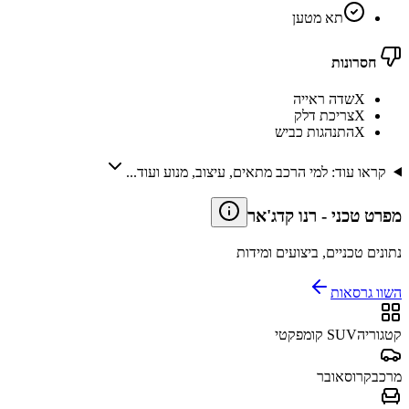
תא מטען
חסרונות
X
שדה ראייה
X
צריכת דלק
X
התנהגות כביש
קראו עוד: למי הרכב מתאים, עיצוב, מנוע ועוד...
מפרט טכני
-
רנו קדג'אר
נתונים טכניים, ביצועים ומידות
השוו גרסאות
קטגוריה
SUV קומפקטי
מרכב
קרוסאובר