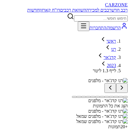
CARZONE
רכב חדש
רכבים למכירה
השוואת רכבים
דו"ח קארזון
חדשות
הרשמה/התחברות
ראשי
רנו
קדג'אר
2023
לייף 1.3 ליטר
הצג את כל התמונות
+
20
תמונות