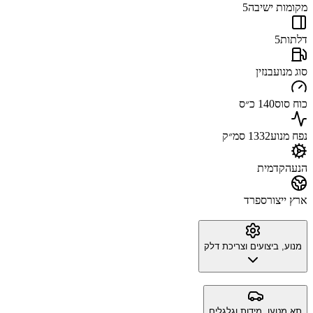
מקומות ישיבה
5
דלתות
5
סוג מנוע
בנזין
כוח סוס
140 כ״ס
נפח מנוע
1332 סמ״ק
הנעה
קדמית
ארץ ייצור
ספרד
מנוע, ביצועים וצריכת דלק
תא מטען, מידות וגלגלים