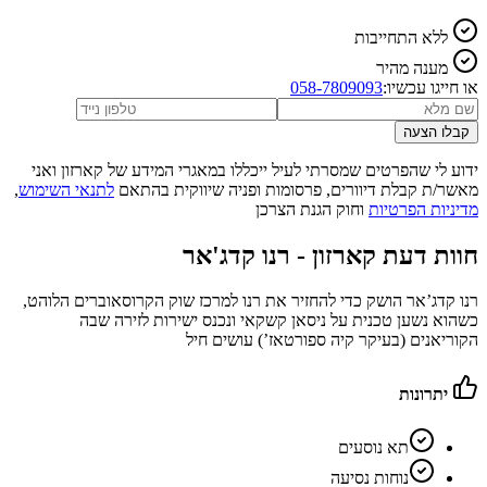
ללא התחייבות
מענה מהיר
או חייגו עכשיו:
058-7809093
קבלו הצעה
ידוע לי שהפרטים שמסרתי לעיל ייכללו במאגרי המידע של קארזון ואני
מאשר/ת קבלת דיוורים, פרסומות ופניה שיווקית בהתאם
לתנאי השימוש
,
מדיניות הפרטיות
וחוק הגנת הצרכן
חוות דעת קארזון -
רנו קדג'אר
רנו קדג’אר הושק כדי להחזיר את רנו למרכז שוק הקרוסאוברים הלוהט,
כשהוא נשען טכנית על ניסאן קשקאי ונכנס ישירות לזירה שבה
הקוריאנים (בעיקר קיה ספורטאז’) עושים חיל
יתרונות
תא נוסעים
נוחות נסיעה