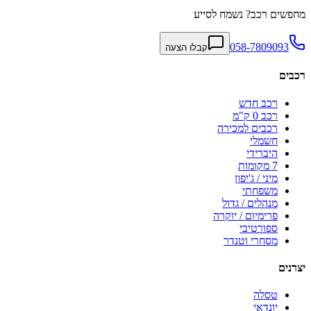
מחפשים רכב? נשמח לסייע
058-7809093
קבלו הצעה
רכבים
רכב חדש
רכב 0 ק"מ
רכבים למכירה
חשמלי
היברידי
7 מקומות
מיני / ג'יפון
משפחתי
מנהלים / גדול
פרימיום / יוקרה
ספורטיבי
מסחרי וטנדר
יצרנים
טסלה
יונדאי