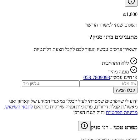
₪
1,800
תשלום שנתי למשרד הרישוי
מתעניינים ב
רנו סניק
?
השאירו פרטים עכשיו ונעזור לכם לקבל הצעת רלוונטיות
ללא התחייבות
מענה מהיר
או חייגו עכשיו:
058-7809093
קבלו הצעה
ידוע לי שהפרטים שמסרתי לעיל ייכללו במאגרי המידע של קארזון ואני
מאשר/ת קבלת דיוורים, פרסומות ופניה שיווקית בהתאם
לתנאי השימוש
,
מדיניות הפרטיות
וחוק הגנת הצרכן
מפרט טכני
-
רנו סניק
נתונים טכניים, ביצועים ומידות