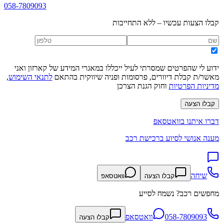
058-7809093
קבלו הצעות עכשיו – ללא התחייבות
ידוע לי שהפרטים שמסרתי לעיל ייכללו במאגרי המידע של קארזון ואני
מאשר/ת קבלת דיוורים, פרסומות ופניה שיווקית בהתאם
לתנאי השימוש
,
מדיניות הפרטיות
וחוק הגנת הצרכן
קבלו הצעה
דברו איתנו בוואטסאפ
מענה אנושי לסיוע ברכישת רכב
שיחה
קבלו הצעה
וואטסאפ
מחפשים רכב? נשמח לסייע
058-7809093
וואטסאפ
קבלו הצעה