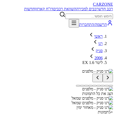
CARZONE
רכב חדש
רכבים למכירה
השוואת רכבים
דו"ח קארזון
חדשות
הרשמה/התחברות
ראשי
רנו
סניק
2006
EX 1.6 ליטר
הצג את כל התמונות
+
5
תמונות