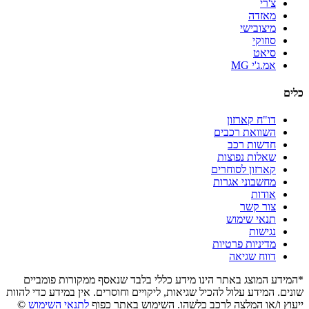
צ'רי
מאזדה
מיצובישי
סוזוקי
סיאט
אמ.ג'י MG
כלים
דו"ח קארזון
השוואת רכבים
חדשות רכב
שאלות נפוצות
קארזון לסוחרים
מחשבוני אגרות
אודות
צור קשר
תנאי שימוש
נגישות
מדיניות פרטיות
דווח שגיאה
*המידע המוצג באתר הינו מידע כללי בלבד שנאסף ממקורות פומביים
שונים. המידע עלול להכיל שגיאות, ליקויים וחוסרים. אין במידע כדי להוות
ייעוץ ו/או המלצה לרכב כלשהו. השימוש באתר כפוף
לתנאי השימוש
©