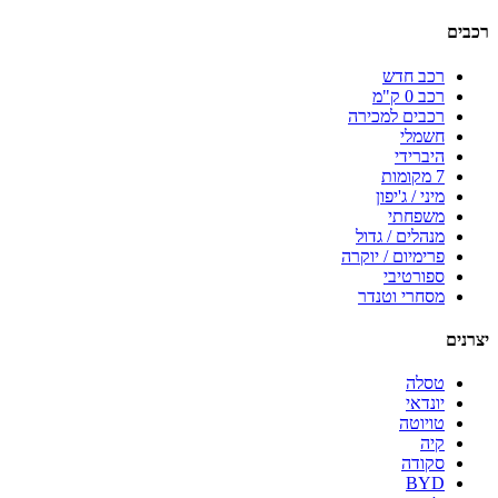
רכבים
רכב חדש
רכב 0 ק"מ
רכבים למכירה
חשמלי
היברידי
7 מקומות
מיני / ג'יפון
משפחתי
מנהלים / גדול
פרימיום / יוקרה
ספורטיבי
מסחרי וטנדר
יצרנים
טסלה
יונדאי
טויוטה
קיה
סקודה
BYD