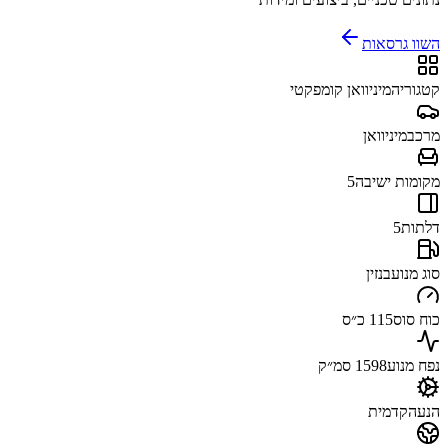
השוו גרסאות
קטגוריה
מיניוואן קומפקטי
מרכב
מיניוואן
מקומות ישיבה
5
דלתות
5
סוג מנוע
בנזין
כוח סוס
115 כ״ס
נפח מנוע
1598 סמ״ק
הנעה
קדמית