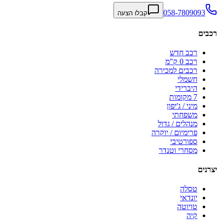
058-7809093
קבלו הצעה
רכבים
רכב חדש
רכב 0 ק"מ
רכבים למכירה
חשמלי
היברידי
7 מקומות
מיני / ג'יפון
משפחתי
מנהלים / גדול
פרימיום / יוקרה
ספורטיבי
מסחרי וטנדר
יצרנים
טסלה
יונדאי
טויוטה
קיה