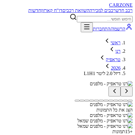
CARZONE
רכב חדש
רכבים למכירה
השוואת רכבים
דו"ח קארזון
חדשות
הרשמה/התחברות
ראשי
רנו
טראפיק
2026
L1H1 דיזל 2.0 ליטר
הצג את כל התמונות
+
15
תמונות