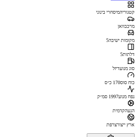
קטגוריה
מיסחרי בינוני
מרכב
וואן
מקומות ישיבה
5
דלתות
5
סוג מנוע
דיזל
כוח סוס
170 כ״ס
נפח מנוע
1997 סמ״ק
הנעה
קדמית
ארץ ייצור
צרפת