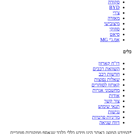
סקודה
BYD
צ'רי
מאזדה
מיצובישי
סוזוקי
סיאט
אמ.ג'י MG
כלים
דו"ח קארזון
השוואת רכבים
חדשות רכב
שאלות נפוצות
קארזון לסוחרים
מחשבוני אגרות
אודות
צור קשר
תנאי שימוש
נגישות
מדיניות פרטיות
דווח שגיאה
*המידע המוצג באתר הינו מידע כללי בלבד שנאסף ממקורות פומביים