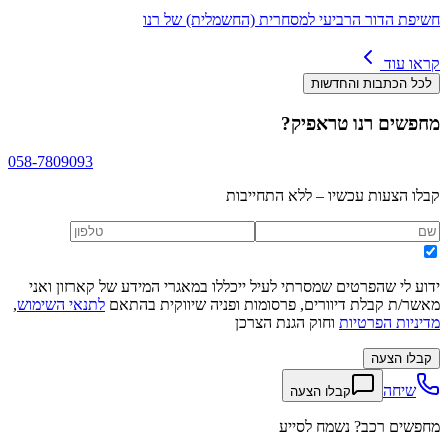
חשיפת הדור הרביעי למסחרית (החשמלית) של רנו
קראו עוד
לכל הכתבות והחדשות
מחפשים
רנו טראפיק
?
058-7809093
קבלו הצעות עכשיו – ללא התחייבות
ידוע לי שהפרטים שמסרתי לעיל ייכללו במאגרי המידע של קארזון ואני
מאשר/ת קבלת דיוורים, פרסומות ופניה שיווקית בהתאם
לתנאי השימוש
,
מדיניות הפרטיות
וחוק הגנת הצרכן
קבלו הצעה
שיחה
קבלו הצעה
מחפשים רכב? נשמח לסייע