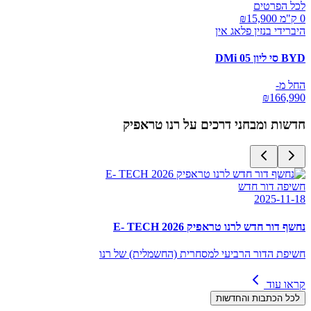
לכל הפרטים
0 ק"מ ₪
15,900
היברידי בנזין פלאג אין
BYD סי ליון 05 DMi
החל מ-
₪
166,990
חדשות ומבחני דרכים על
רנו טראפיק
חשיפה דור חדש
2025-11-18
נחשף דור חדש לרנו טראפיק E- TECH 2026
חשיפת הדור הרביעי למסחרית (החשמלית) של רנו
קראו עוד
לכל הכתבות והחדשות