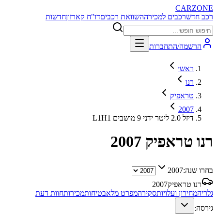
CARZONE
רכב חדש
רכבים למכירה
השוואת רכבים
דו"ח קארזון
חדשות
הרשמה/התחברות
ראשי
רנו
טראפיק
2007
L1H1 דיזל 2.0 ליטר ידני 9 מושבים
רנו טראפיק
2007
בחרו שנה:
2007
רנו טראפיק
2007
גלריה
מחירון ועלויות
סקירה
מפרט מלא
בטיחות
מכירות
חוות דעת
גירסה: