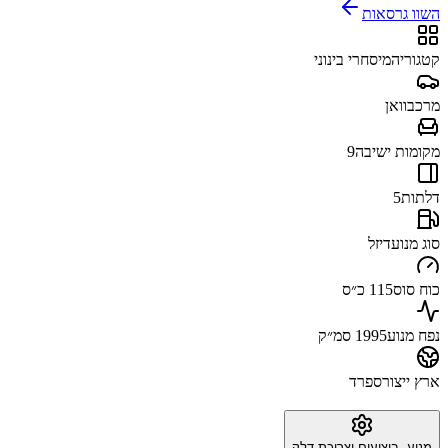
השוו גרסאות
קטגוריה
מיסחרי בינוני
מרכב
וואן
מקומות ישיבה
9
דלתות
5
סוג מנוע
דיזל
כוח סוס
115 כ״ס
נפח מנוע
1995 סמ״ק
ארץ ייצור
ספרד
מנוע, ביצועים וצריכת דלק