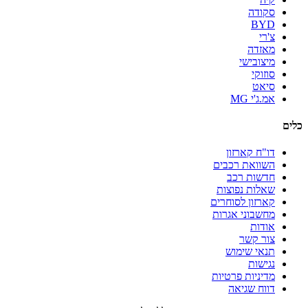
סקודה
BYD
צ'רי
מאזדה
מיצובישי
סוזוקי
סיאט
אמ.ג'י MG
כלים
דו"ח קארזון
השוואת רכבים
חדשות רכב
שאלות נפוצות
קארזון לסוחרים
מחשבוני אגרות
אודות
צור קשר
תנאי שימוש
נגישות
מדיניות פרטיות
דווח שגיאה