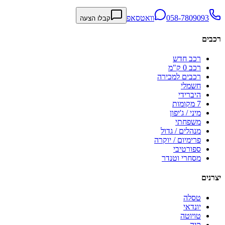
058-7809093
וואטסאפ
קבלו הצעה
רכבים
רכב חדש
רכב 0 ק"מ
רכבים למכירה
חשמלי
היברידי
7 מקומות
מיני / ג'יפון
משפחתי
מנהלים / גדול
פרימיום / יוקרה
ספורטיבי
מסחרי וטנדר
יצרנים
טסלה
יונדאי
טויוטה
קיה