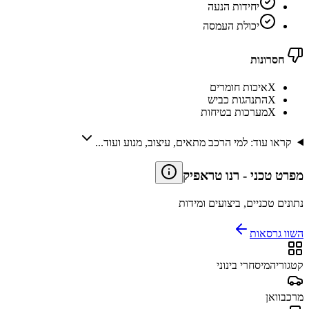
יחידות הנעה
יכולת העמסה
חסרונות
X
איכות חומרים
X
התנהגות כביש
X
מערכות בטיחות
קראו עוד: למי הרכב מתאים, עיצוב, מנוע ועוד...
מפרט טכני
-
רנו טראפיק
נתונים טכניים, ביצועים ומידות
השוו גרסאות
קטגוריה
מיסחרי בינוני
מרכב
וואן