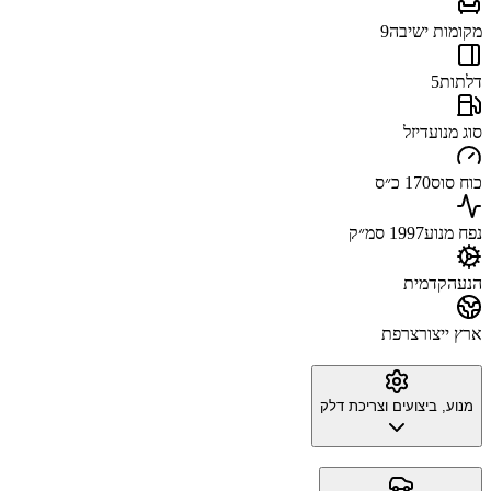
מקומות ישיבה
9
דלתות
5
סוג מנוע
דיזל
כוח סוס
170 כ״ס
נפח מנוע
1997 סמ״ק
הנעה
קדמית
ארץ ייצור
צרפת
מנוע, ביצועים וצריכת דלק