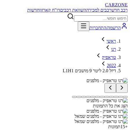
CARZONE
רכב חדש
רכבים למכירה
השוואת רכבים
דו"ח קארזון
חדשות
הרשמה/התחברות
ראשי
רנו
טראפיק
2022
L1H1 דיזל 2.0 ליטר 9 מושבים
הצג את כל התמונות
+
15
תמונות