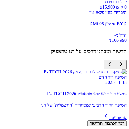
לכל הפרטים
0 ק"מ ₪
15,900
היברידי בנזין פלאג אין
BYD סי ליון 05 DMi
החל מ-
₪
166,990
חדשות ומבחני דרכים על
רנו טראפיק
חשיפה דור חדש
2025-11-18
נחשף דור חדש לרנו טראפיק E- TECH 2026
חשיפת הדור הרביעי למסחרית (החשמלית) של רנו
קראו עוד
לכל הכתבות והחדשות