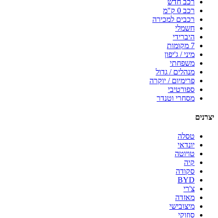
רכב חדש
רכב 0 ק"מ
רכבים למכירה
חשמלי
היברידי
7 מקומות
מיני / ג'יפון
משפחתי
מנהלים / גדול
פרימיום / יוקרה
ספורטיבי
מסחרי וטנדר
יצרנים
טסלה
יונדאי
טויוטה
קיה
סקודה
BYD
צ'רי
מאזדה
מיצובישי
סוזוקי