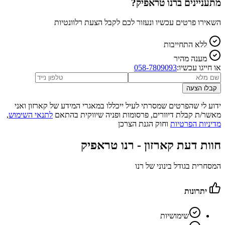
מתעניינים ב
רנו טראפיק
?
השאירו פרטים עכשיו ונעזור לכם לקבל הצעת רלוונטיות
ללא התחייבות
מענה מהיר
או חייגו עכשיו:
058-7809093
קבלו הצעה
ידוע לי שהפרטים שמסרתי לעיל ייכללו במאגרי המידע של קארזון ואני
מאשר/ת קבלת דיוורים, פרסומות ופניה שיווקית בהתאם
לתנאי השימוש
,
מדיניות הפרטיות
וחוק הגנת הצרכן
חוות דעת קארזון -
רנו טראפיק
המסחרית בגודל בינוני של רנו
יתרונות
שימושיות