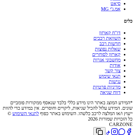
סיאט
אמ.ג'י MG
כלים
דו"ח קארזון
השוואת רכבים
חדשות רכב
שאלות נפוצות
קארזון לסוחרים
מחשבוני אגרות
אודות
צור קשר
תנאי שימוש
נגישות
מדיניות פרטיות
דווח שגיאה
*המידע המוצג באתר הינו מידע כללי בלבד שנאסף ממקורות פומביים
שונים. המידע עלול להכיל שגיאות, ליקויים וחוסרים. אין במידע כדי להוות
ייעוץ ו/או המלצה לרכב כלשהו. השימוש באתר כפוף
לתנאי השימוש
©
כל הזכויות שמורות 2026
CARZONE