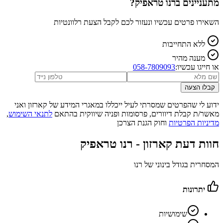
מתעניינים ב
רנו טראפיק
?
השאירו פרטים עכשיו ונעזור לכם לקבל הצעת רלוונטיות
ללא התחייבות
מענה מהיר
או חייגו עכשיו:
058-7809093
קבלו הצעה
ידוע לי שהפרטים שמסרתי לעיל ייכללו במאגרי המידע של קארזון ואני
מאשר/ת קבלת דיוורים, פרסומות ופניה שיווקית בהתאם
לתנאי השימוש
,
מדיניות הפרטיות
וחוק הגנת הצרכן
חוות דעת קארזון -
רנו טראפיק
המסחרית בגודל בינוני של רנו
יתרונות
שימושיות