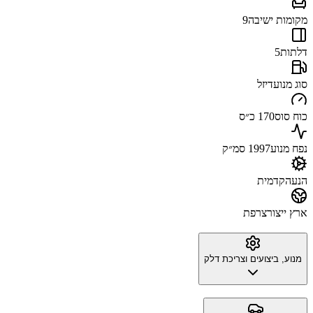
מקומות ישיבה
9
דלתות
5
סוג מנוע
דיזל
כוח סוס
170 כ״ס
נפח מנוע
1997 סמ״ק
הנעה
קדמית
ארץ ייצור
צרפת
מנוע, ביצועים וצריכת דלק