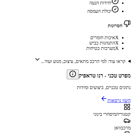
יחידות הנעה
יכולת העמסה
חסרונות
X
איכות חומרים
X
התנהגות כביש
X
מערכות בטיחות
קראו עוד: למי הרכב מתאים, עיצוב, מנוע ועוד...
מפרט טכני
-
רנו טראפיק
נתונים טכניים, ביצועים ומידות
השוו גרסאות
קטגוריה
מיסחרי בינוני
מרכב
וואן