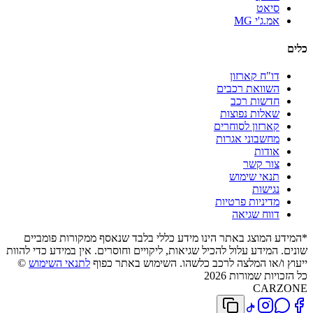
סיאט
אמ.ג'י MG
כלים
דו"ח קארזון
השוואת רכבים
חדשות רכב
שאלות נפוצות
קארזון לסוחרים
מחשבוני אגרות
אודות
צור קשר
תנאי שימוש
נגישות
מדיניות פרטיות
דווח שגיאה
*המידע המוצג באתר הינו מידע כללי בלבד שנאסף ממקורות פומביים
שונים. המידע עלול להכיל שגיאות, ליקויים וחוסרים. אין במידע כדי להוות
ייעוץ ו/או המלצה לרכב כלשהו. השימוש באתר כפוף
לתנאי השימוש
©
כל הזכויות שמורות 2026
CARZONE