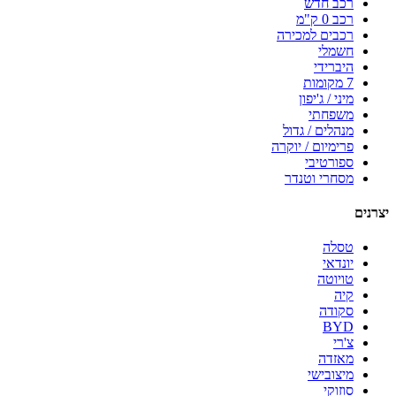
רכב חדש
רכב 0 ק"מ
רכבים למכירה
חשמלי
היברידי
7 מקומות
מיני / ג'יפון
משפחתי
מנהלים / גדול
פרימיום / יוקרה
ספורטיבי
מסחרי וטנדר
יצרנים
טסלה
יונדאי
טויוטה
קיה
סקודה
BYD
צ'רי
מאזדה
מיצובישי
סוזוקי