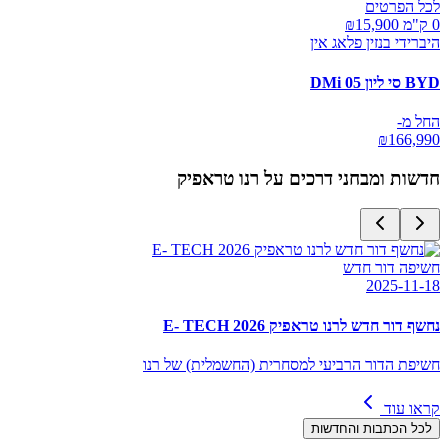
לכל הפרטים
0 ק"מ ₪
15,900
היברידי בנזין פלאג אין
BYD סי ליון 05 DMi
החל מ-
₪
166,990
חדשות ומבחני דרכים על
רנו טראפיק
חשיפה דור חדש
2025-11-18
נחשף דור חדש לרנו טראפיק E- TECH 2026
חשיפת הדור הרביעי למסחרית (החשמלית) של רנו
קראו עוד
לכל הכתבות והחדשות