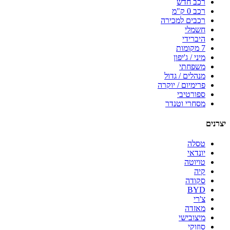
רכב חדש
רכב 0 ק"מ
רכבים למכירה
חשמלי
היברידי
7 מקומות
מיני / ג'יפון
משפחתי
מנהלים / גדול
פרימיום / יוקרה
ספורטיבי
מסחרי וטנדר
יצרנים
טסלה
יונדאי
טויוטה
קיה
סקודה
BYD
צ'רי
מאזדה
מיצובישי
סוזוקי