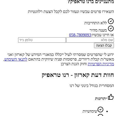
מתעניינים ב
רנו טראפיק
?
השאירו פרטים עכשיו ונעזור לכם לקבל הצעת רלוונטיות
ללא התחייבות
מענה מהיר
או חייגו עכשיו:
058-7809093
קבלו הצעה
ידוע לי שהפרטים שמסרתי לעיל ייכללו במאגרי המידע של קארזון ואני
מאשר/ת קבלת דיוורים, פרסומות ופניה שיווקית בהתאם
לתנאי השימוש
,
מדיניות הפרטיות
וחוק הגנת הצרכן
חוות דעת קארזון -
רנו טראפיק
המסחרית בגודל בינוני של רנו
יתרונות
שימושיות