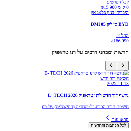
לכל הפרטים
0 ק"מ ₪
15,900
היברידי בנזין פלאג אין
BYD סי ליון 05 DMi
החל מ-
₪
166,990
חדשות ומבחני דרכים על
רנו טראפיק
חשיפה דור חדש
2025-11-18
נחשף דור חדש לרנו טראפיק E- TECH 2026
חשיפת הדור הרביעי למסחרית (החשמלית) של רנו
קראו עוד
לכל הכתבות והחדשות