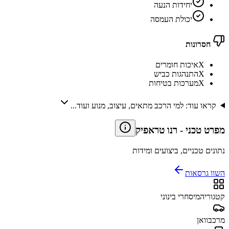
יחידות הנעה
יכולת העמסה
חסרונות
X
איכות חומרים
X
התנהגות כביש
X
מערכות בטיחות
קראו עוד: למי הרכב מתאים, עיצוב, מנוע ועוד...
מפרט טכני
-
רנו טראפיק
נתונים טכניים, ביצועים ומידות
השוו גרסאות
קטגוריה
מיסחרי בינוני
מרכב
וואן