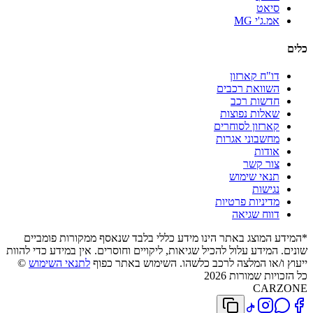
סיאט
אמ.ג'י MG
כלים
דו"ח קארזון
השוואת רכבים
חדשות רכב
שאלות נפוצות
קארזון לסוחרים
מחשבוני אגרות
אודות
צור קשר
תנאי שימוש
נגישות
מדיניות פרטיות
דווח שגיאה
*המידע המוצג באתר הינו מידע כללי בלבד שנאסף ממקורות פומביים
שונים. המידע עלול להכיל שגיאות, ליקויים וחוסרים. אין במידע כדי להוות
ייעוץ ו/או המלצה לרכב כלשהו. השימוש באתר כפוף
לתנאי השימוש
©
כל הזכויות שמורות 2026
CARZONE