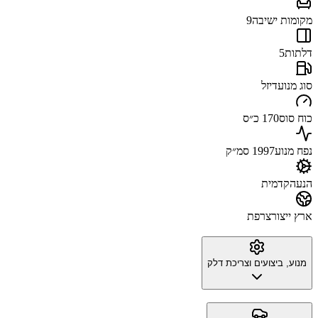
מקומות ישיבה
9
דלתות
5
סוג מנוע
דיזל
כוח סוס
170 כ״ס
נפח מנוע
1997 סמ״ק
הנעה
קדמית
ארץ ייצור
צרפת
מנוע, ביצועים וצריכת דלק