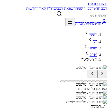
CARZONE
רכב חדש
רכב יד שניה
השוואת רכבים
דו"ח קארזון
חדשות
הרשמה/התחברות
ראשי
רנו
טווינגו
2019
זן 0.9 ליטר
הצג את כל התמונות
+
17
תמונות