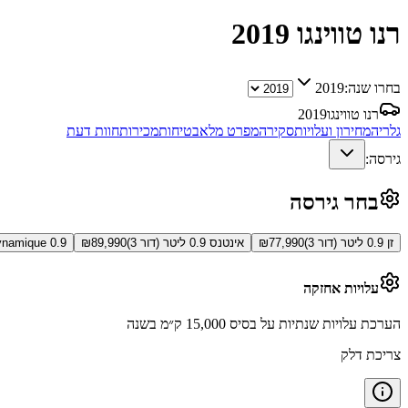
רנו טווינגו
2019
בחרו שנה:
2019
רנו טווינגו
2019
גלריה
מחירון ועלויות
סקירה
מפרט מלא
בטיחות
מכירות
חוות דעת
גירסה:
בחר גירסה
זן 0.9 ליטר (דור 3)
77,990
₪
אינטנס 0.9 ליטר (דור 3)
89,990
₪
Dynamique 0.9 ליטר (דו
עלויות אחזקה
הערכת עלויות שנתיות על בסיס 15,000 ק״מ בשנה
צריכת דלק