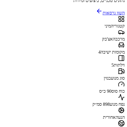
נתונים טכניים, ביצועים ומידות
השוו גרסאות
קטגוריה
מיני
מרכב
האצ'בק
מקומות ישיבה
4
דלתות
5
סוג מנוע
בנזין
כוח סוס
90 כ״ס
נפח מנוע
898 סמ״ק
הנעה
אחורית