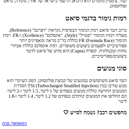
ועוד. צ'מפיון מוטורס הוא היבואן הרשמי בישראל של אודי, סקודה, סיאט
ופולקסווגן.
רמות גימור בדגמי סיאט
ברוב דגמי סיאט רמת הגימור הבסיסית נקראת "רפרנס" (Reference).
מעליה רמות הגימור "סטייל" (Style), "אקסלנס" (Xcellence) ו-FR. רמת
הגימור FR (Formula Race) כוללת בד"כ מראה ומאפיינים יותר
ספורטיביים ולפעמים ביצועים משופרים. רמת אקסלנס כוללת אביזרי
נוחות וטכנולוגיה. קופרה (Cupra) הוא מותג של סיאט לדגמי
ביצועים/ספורטיביים.
סוגי מנועים
דגמי סיאט משתמשים במונעים של קבוצת פולקסווגן. הסוג העיקרי הוא
מנוע טורבו בנזין TSI (Turbocharged Stratified Injection) הסדרת
המנועים החדשה כוללת מנועים בנפחים של 1 ליטר, 1.5 ליטר ו-2 ליטר.
הם החליפו את המנועים קודמים בנפחים של 1.2 ליטר, 1.4 ליטר ו-1.8
ליטר
מחפשים רכב? נשמח לסייע
🤍
058-7809093