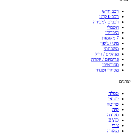
רכב חדש
רכב 0 ק"מ
רכבים למכירה
חשמלי
היברידי
7 מקומות
מיני / ג'יפון
משפחתי
מנהלים / גדול
פרימיום / יוקרה
ספורטיבי
מסחרי וטנדר
יצרנים
טסלה
יונדאי
טויוטה
קיה
סקודה
BYD
צ'רי
מאזדה