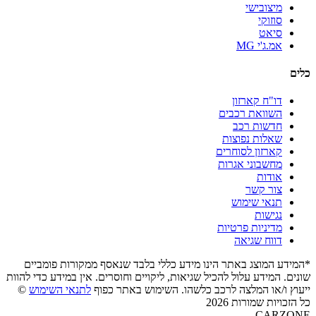
מיצובישי
סוזוקי
סיאט
אמ.ג'י MG
כלים
דו"ח קארזון
השוואת רכבים
חדשות רכב
שאלות נפוצות
קארזון לסוחרים
מחשבוני אגרות
אודות
צור קשר
תנאי שימוש
נגישות
מדיניות פרטיות
דווח שגיאה
*המידע המוצג באתר הינו מידע כללי בלבד שנאסף ממקורות פומביים
שונים. המידע עלול להכיל שגיאות, ליקויים וחוסרים. אין במידע כדי להוות
ייעוץ ו/או המלצה לרכב כלשהו. השימוש באתר כפוף
לתנאי השימוש
©
כל הזכויות שמורות 2026
CARZONE