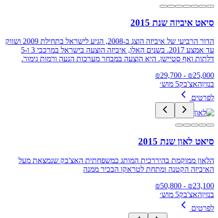
סיאט איביזה שנת 2015
הדור הרביעי של איביזה הוצג ב-2008, הגיע לישראל בתחילת 2009 ושווק
עד אמצע 2017. בשנים האלו, איביזה הוצעה בישראל במרכבי 3 ו-5
דלתות ואף סטיישן. היא הוצעה במבחר מערכות הנעה ורמות גימור.
29,700
- ₪
₪
25,000
בנזין
האצ'בק
5 מוש׳
לפרטים
סיאט לאון שנת 2015
הלאון ממוקמת בהיררכית המותג כמשפחתית האצ'בק שנמצאת מעל
האיביזה הקטנה ומתחת לטראקו הבכיר ממנה
50,800
- ₪
₪
23,100
בנזין
האצ'בק
5 מוש׳
לפרטים