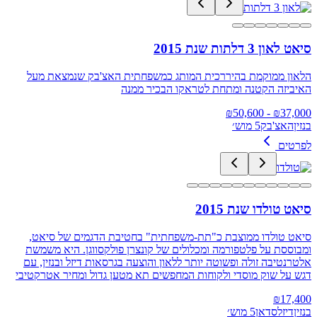
סיאט לאון 3 דלתות שנת 2015
הלאון ממוקמת בהיררכית המותג כמשפחתית האצ'בק שנמצאת מעל
האיביזה הקטנה ומתחת לטראקו הבכיר ממנה
50,600
- ₪
₪
37,000
בנזין
האצ'בק
5 מוש׳
לפרטים
סיאט טולדו שנת 2015
סיאט טולדו ממוצבת כ"תת‑משפחתית" בחטיבת הדגמים של סיאט,
ומבוססת על פלטפורמה ומכלולים של קונצרן פולקסווגן. היא משמשת
אלטרנטיבה זולה ופשוטה יותר ללאון והוצעה בגרסאות דיזל ובנזין, עם
דגש על שוק מוסדי ולקוחות המחפשים תא מטען גדול ומחיר אטרקטיבי
₪
17,400
בנזין
דיזל
סדאן
5 מוש׳