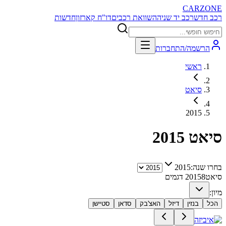
CARZONE
רכב חדש
רכב יד שניה
השוואת רכבים
דו"ח קארזון
חדשות
הרשמה/התחברות
ראשי
סיאט
2015
סיאט
2015
בחרו שנה:
2015
סיאט
8
2015
דגמים
מיון:
הכל
בנזין
דיזל
האצ'בק
סדאן
סטיישן