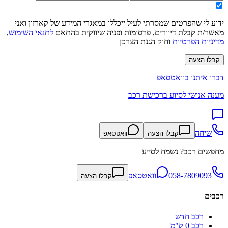
ידוע לי שהפרטים שמסרתי לעיל ייכללו במאגרי המידע של קארזון ואני
מאשר/ת קבלת דיוורים, פרסומות ופניה שיווקית בהתאם
לתנאי השימוש
,
מדיניות הפרטיות
וחוק הגנת הצרכן
קבלו הצעה
דברו איתנו בוואטסאפ
מענה אנושי לסיוע ברכישת רכב
שיחה
קבלו הצעה
וואטסאפ
מחפשים רכב? נשמח לסייע
058-7809093
וואטסאפ
קבלו הצעה
רכבים
רכב חדש
רכב 0 ק"מ