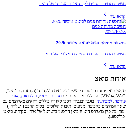
חשיפת מתיחת הפנים לקרוסאובר העירוני של סיאט
קראו עוד
חשיפה מתיחת פנים
2025-10-28
נחשפה מתיחת פנים לסיאט איביזה 2026
חשיפת מתיחת הפנים השנייה להאצ'בק של סיאט
קראו עוד
אודות
סיאט
סיאט הוא מותג רכב ספרדי השייך לקבוצת פולקסווגן (נקראת גם "ואג",
VAG או VW), הכוללת את המותגים
סקודה
,
סיאט
,
פולקסווגן
,
אודי
,
פורשה
,
למבורגיני
, בוגטי ובנטלי. רכבי סקודה כוללים חלקים משותפים עם
שאר המותגים בקבוצה: מנועים, תיבות הילוכים, בסיס הרכב ("שלדה")
ועוד. צ'מפיון מוטורס הוא היבואן הרשמי בישראל של אודי, סקודה, סיאט
ופולקסווגן.