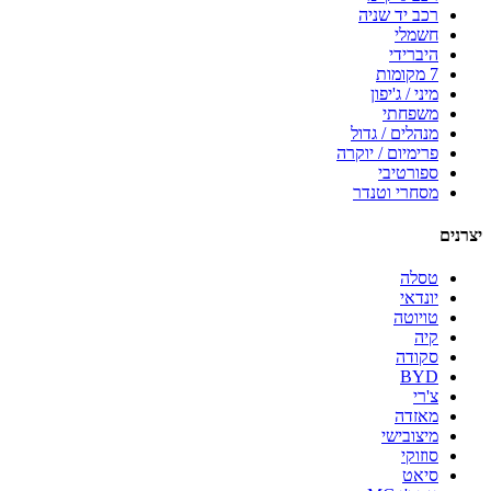
רכב יד שניה
חשמלי
היברידי
7 מקומות
מיני / ג'יפון
משפחתי
מנהלים / גדול
פרימיום / יוקרה
ספורטיבי
מסחרי וטנדר
יצרנים
טסלה
יונדאי
טויוטה
קיה
סקודה
BYD
צ'רי
מאזדה
מיצובישי
סוזוקי
סיאט