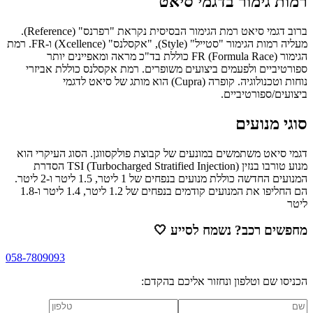
רמות גימור בדגמי סיאט
ברוב דגמי סיאט רמת הגימור הבסיסית נקראת "רפרנס" (Reference).
מעליה רמות הגימור "סטייל" (Style), "אקסלנס" (Xcellence) ו-FR. רמת
הגימור FR (Formula Race) כוללת בד"כ מראה ומאפיינים יותר
ספורטיביים ולפעמים ביצועים משופרים. רמת אקסלנס כוללת אביזרי
נוחות וטכנולוגיה. קופרה (Cupra) הוא מותג של סיאט לדגמי
ביצועים/ספורטיביים.
סוגי מנועים
דגמי סיאט משתמשים במונעים של קבוצת פולקסווגן. הסוג העיקרי הוא
מנוע טורבו בנזין TSI (Turbocharged Stratified Injection) הסדרת
המנועים החדשה כוללת מנועים בנפחים של 1 ליטר, 1.5 ליטר ו-2 ליטר.
הם החליפו את המנועים קודמים בנפחים של 1.2 ליטר, 1.4 ליטר ו-1.8
ליטר
מחפשים רכב? נשמח לסייע
🤍
058-7809093
הכניסו שם וטלפון ונחזור אליכם בהקדם: