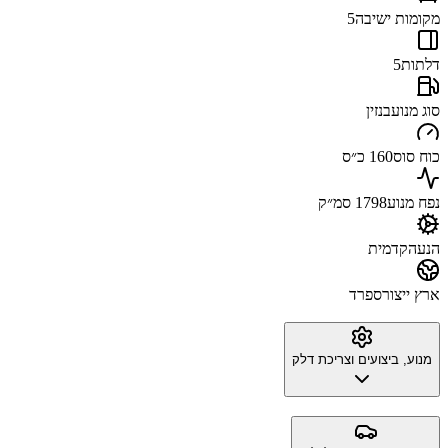
מקומות ישיבה
5
דלתות
5
סוג מנוע
בנזין
כוח סוס
160 כ״ס
נפח מנוע
1798 סמ״ק
הנעה
קדמית
ארץ ייצור
ספרד
מנוע, ביצועים וצריכת דלק