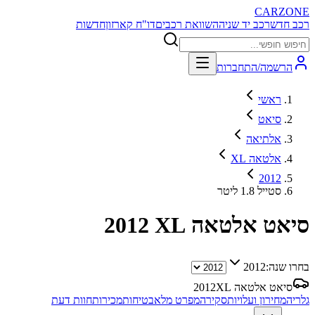
CARZONE
רכב חדש
רכב יד שניה
השוואת רכבים
דו"ח קארזון
חדשות
הרשמה/התחברות
ראשי
סיאט
אלתיאה
אלטאה XL
2012
סטייל 1.8 ליטר
סיאט אלטאה XL
2012
בחרו שנה:
2012
סיאט אלטאה XL
2012
גלריה
מחירון ועלויות
סקירה
מפרט מלא
בטיחות
מכירות
חוות דעת