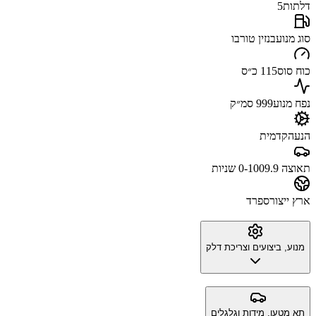
דלתות
5
סוג מנוע
בנזין טורבו
כוח סוס
115 כ״ס
נפח מנוע
999 סמ״ק
הנעה
קדמית
תאוצה 0-100
9.9 שניות
ארץ ייצור
ספרד
מנוע, ביצועים וצריכת דלק
תא מטען, מידות וגלגלים