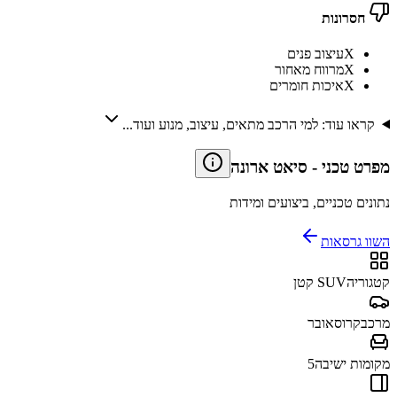
חסרונות
X
עיצוב פנים
X
מרווח מאחור
X
איכות חומרים
קראו עוד: למי הרכב מתאים, עיצוב, מנוע ועוד...
מפרט טכני
-
סיאט ארונה
נתונים טכניים, ביצועים ומידות
השוו גרסאות
קטגוריה
SUV קטן
מרכב
קרוסאובר
מקומות ישיבה
5