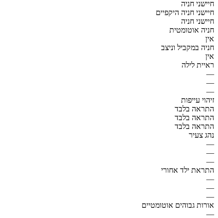
חיישני חניה
חיישני חניה היקפיים
חיישני חניה
חניה אוטומטית
אין
חניה במקביל וניצב
אין
ראיית לילה
—
—
—
זיהוי עייפות
התראה בלבד
התראה בלבד
התראה בלבד
נהג צעיר
—
—
—
התראת ילד אחורי
—
—
—
אורות גבוהים אוטומטיים
—