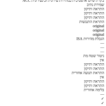
ACC בקרת שיוט אדפטיבית במהירות עירונית ובינעירונית
שמירת נתיב
התראה ותיקון
התראה ותיקון
התראה ותיקון
התראת התנגשות
original
original
original
הגבלת מהירות ISA
—
—
—
ניטור שטח מת
אין
התראה ותיקון
התראה ותיקון
התראת תנועה אחורית
אין
התראה ותיקון
התראה ותיקון
בלימה אחורית
—
✓
✓