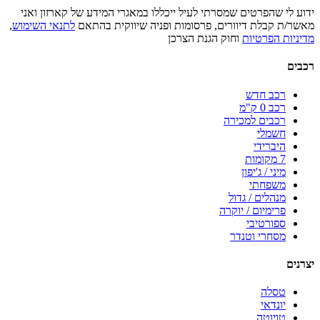
ידוע לי שהפרטים שמסרתי לעיל ייכללו במאגרי המידע של קארזון ואני
מאשר/ת קבלת דיוורים, פרסומות ופניה שיווקית בהתאם
לתנאי השימוש
,
מדיניות הפרטיות
וחוק הגנת הצרכן
רכבים
רכב חדש
רכב 0 ק"מ
רכבים למכירה
חשמלי
היברידי
7 מקומות
מיני / ג'יפון
משפחתי
מנהלים / גדול
פרימיום / יוקרה
ספורטיבי
מסחרי וטנדר
יצרנים
טסלה
יונדאי
טויוטה