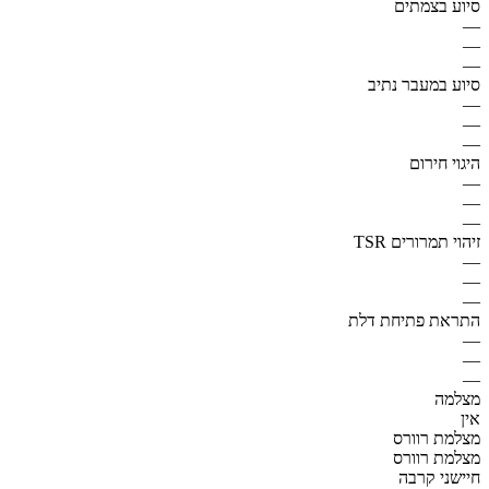
סיוע בצמתים
—
—
—
סיוע במעבר נתיב
—
—
—
היגוי חירום
—
—
—
זיהוי תמרורים TSR
—
—
—
התראת פתיחת דלת
—
—
—
מצלמה
אין
מצלמת רוורס
מצלמת רוורס
חיישני קרבה