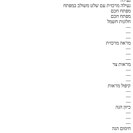
נעילה
נעילה מרכזית עם שלט משולב במפתח
מפתח חכם
מפתח חכם
חלונות חשמל
—
—
—
מראה מרכזית
—
—
—
מראות צד
—
—
—
קיפול מראות
—
—
—
כיוון הגה
—
—
—
חימום הגה