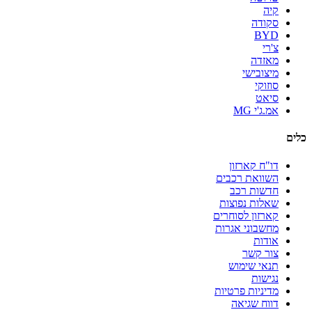
קיה
סקודה
BYD
צ'רי
מאזדה
מיצובישי
סוזוקי
סיאט
אמ.ג'י MG
כלים
דו"ח קארזון
השוואת רכבים
חדשות רכב
שאלות נפוצות
קארזון לסוחרים
מחשבוני אגרות
אודות
צור קשר
תנאי שימוש
נגישות
מדיניות פרטיות
דווח שגיאה