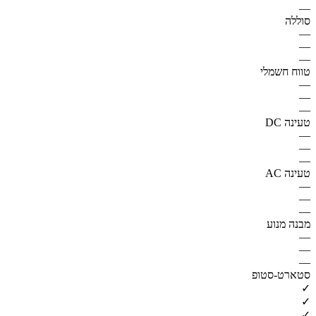
—
סוללה
—
—
—
טווח חשמלי
—
—
—
טעינה DC
—
—
—
טעינה AC
—
—
—
מבנה מנוע
—
—
—
סטארט-סטופ
✓
✓
✓