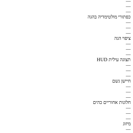
—
—
—
כפתורי מולטימדיה בהגה
—
—
—
ציפוי הגה
—
—
—
תצוגה עילית HUD
—
—
—
חיישן גשם
—
—
—
חלונות אחוריים כהים
—
—
—
מיזוג
—