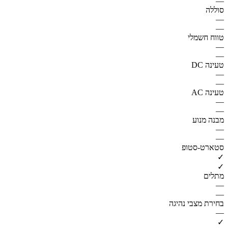
—
סוללה
—
—
טווח חשמלי
—
—
טעינה DC
—
—
טעינה AC
—
—
מבנה מנוע
—
—
סטארט-סטופ
✓
✓
מתלים
—
—
בחירת מצבי נהיגה
—
✓