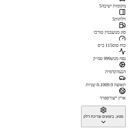
מקומות ישיבה
5
דלתות
5
סוג מנוע
בנזין טורבו
כוח סוס
115 כ״ס
נפח מנוע
999 סמ״ק
הנעה
קדמית
תאוצה 0-100
9.9 שניות
ארץ ייצור
ספרד
מנוע, ביצועים וצריכת דלק