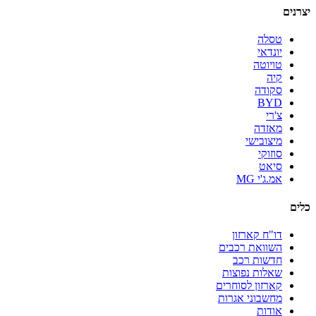
יצרנים
טסלה
יונדאי
טויוטה
קיה
סקודה
BYD
צ'רי
מאזדה
מיצובישי
סוזוקי
סיאט
אמ.ג'י MG
כלים
דו"ח קארזון
השוואת רכבים
חדשות רכב
שאלות נפוצות
קארזון לסוחרים
מחשבוני אגרות
אודות