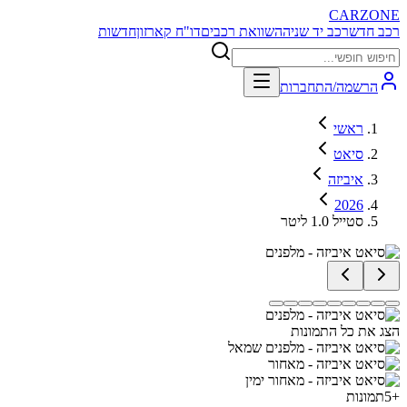
CARZONE
רכב חדש
רכב יד שניה
השוואת רכבים
דו"ח קארזון
חדשות
הרשמה/התחברות
ראשי
סיאט
איביזה
2026
סטייל 1.0 ליטר
הצג את כל התמונות
+
5
תמונות