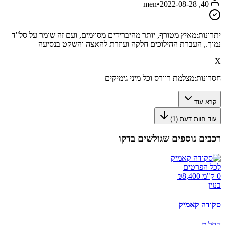
•
2022-08-28
40, men
יתרונות:
מאיץ מטורף, יותר מהיברידים מסוימים, ועם זה שומר על סל"ד
נמוך., העברת ההילוכים חלקה ועוזרת להאצה והשקט בנסיעה
X
חסרונות:
מצלמת רוורס וכל מיני גימיקים
קרא עוד
עוד חוות דעת (
1
)
רכבים נוספים שגולשים בדקו
לכל הפרטים
0 ק"מ ₪
8,400
בנזין
סקודה קאמיק
החל מ-