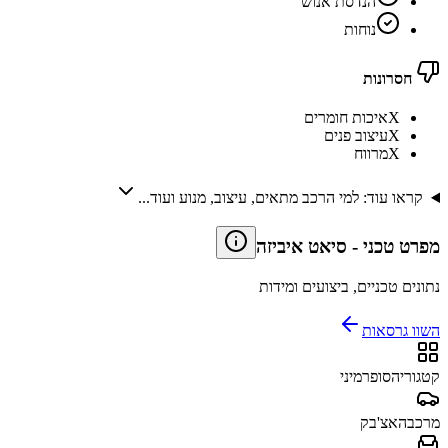
הנדסת אנוש
נוחות
חסרונות
X
איכות חומרים
X
עיצוב פנים
X
מרווח
קראו עוד: למי הרכב מתאים, עיצוב, מנוע ועוד...
מפרט טכני
-
סיאט איביזה
נתונים טכניים, ביצועים ומידות
השוו גרסאות
קטגוריה
סופרמיני
מרכב
האצ'בק