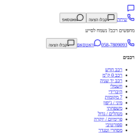
שיחה
קבלו הצעה
וואטסאפ
מחפשים רכב? נשמח לסייע
058-7809093
וואטסאפ
קבלו הצעה
רכבים
רכב חדש
רכב 0 ק"מ
רכב יד שניה
חשמלי
היברידי
7 מקומות
מיני / ג'יפון
משפחתי
מנהלים / גדול
פרימיום / יוקרה
ספורטיבי
מסחרי וטנדר