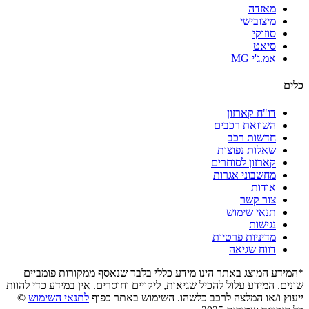
מאזדה
מיצובישי
סוזוקי
סיאט
אמ.ג'י MG
כלים
דו"ח קארזון
השוואת רכבים
חדשות רכב
שאלות נפוצות
קארזון לסוחרים
מחשבוני אגרות
אודות
צור קשר
תנאי שימוש
נגישות
מדיניות פרטיות
דווח שגיאה
*המידע המוצג באתר הינו מידע כללי בלבד שנאסף ממקורות פומביים
שונים. המידע עלול להכיל שגיאות, ליקויים וחוסרים. אין במידע כדי להוות
ייעוץ ו/או המלצה לרכב כלשהו. השימוש באתר כפוף
לתנאי השימוש
©