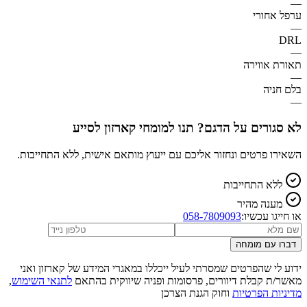
—
ערפל אחורי
—
DRL
—
תאורת אווירה
—
בלם חניה
—
לא סגורים על הדגם? תנו למומחי קארזון לסייע
השאירו פרטים ונחזור אליכם עם ייעוץ מותאם אישית, ללא התחייבות.
ללא התחייבות
מענה מהיר
או חייגו עכשיו:
058-7809093
דברו עם מומחה
ידוע לי שהפרטים שמסרתי לעיל ייכללו במאגרי המידע של קארזון ואני
מאשר/ת קבלת דיוורים, פרסומות ופניה שיווקית בהתאם
לתנאי השימוש
,
מדיניות הפרטיות
וחוק הגנת הצרכן