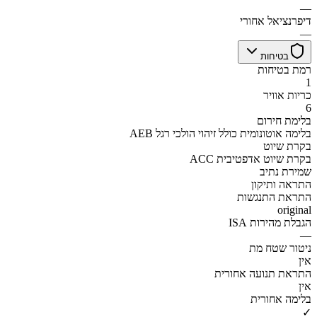
—
דיפרנציאל אחורי
—
בטיחות
רמת בטיחות
1
כריות אוויר
6
בלימת חירום
AEB בלימה אוטונומית כולל זיהוי הולכי רגל
בקרת שיוט
ACC בקרת שיוט אדפטיבית
שמירת נתיב
התראה ותיקון
התראת התנגשות
original
הגבלת מהירות ISA
—
ניטור שטח מת
אין
התראת תנועה אחורית
אין
בלימה אחורית
✓