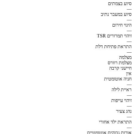
סיוע בצמתים
—
סיוע במעבר נתיב
—
היגוי חירום
—
זיהוי תמרורים TSR
—
התראת פתיחת דלת
—
מצלמה
מצלמת רוורס
חיישני קרבה
אין
חניה אוטומטית
—
ראיית לילה
—
זיהוי עייפות
—
נהג צעיר
—
התראת ילד אחורי
—
אורות גבוהים אוטומטיים