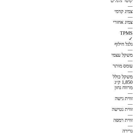
קוטר גלגלים
—
צמיג קדמי
—
צמיג אחורי
—
TPMS
✓
גלגל חילוף
—
משקל עצמי
—
עומס מותר
—
משקל כולל
1,850 ק״ג
מרווח גחון
—
זווית גישה
—
זווית נטישה
—
זווית רמפה
—
גרירה