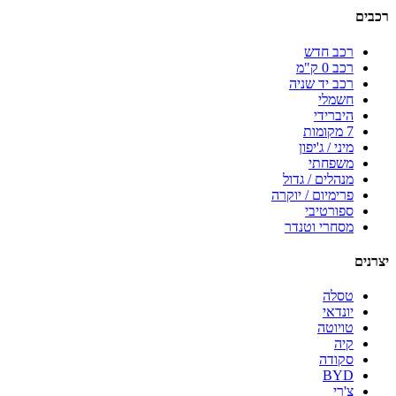
רכבים
רכב חדש
רכב 0 ק"מ
רכב יד שניה
חשמלי
היברידי
7 מקומות
מיני / ג'יפון
משפחתי
מנהלים / גדול
פרימיום / יוקרה
ספורטיבי
מסחרי וטנדר
יצרנים
טסלה
יונדאי
טויוטה
קיה
סקודה
BYD
צ'רי