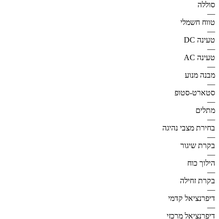
סוללה
—
טווח חשמלי
—
טעינה DC
—
טעינה AC
—
מבנה מנוע
—
סטארט-סטופ
—
מתלים
—
בחירת מצבי נהיגה
—
בקרת שיגור
—
הילוך כוח
—
בקרת זחילה
—
דיפרנציאל קדמי
—
דיפרנציאל מרכזי