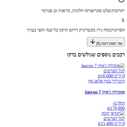
יתרונות:
שלט סוגר/פותח חלונות, מראות וגג פנורמי
X
חסרונות:
מוח גיר/ מכטרוניק דרוש תיקון כל שנה וחצי בערך
עוד חוות דעת (
5
)
רכבים נוספים שגולשים בדקו
לכל הפרטים
0 ק"מ ₪
16,000
היברידי בנזין פלאג אין
אומודה ג'אקו Jaecoo 7
החל מ-
₪
179,990
לכל הפרטים
0 ק"מ ₪
15,400