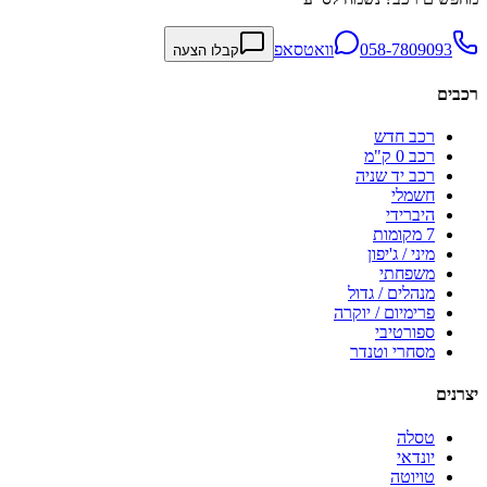
058-7809093
וואטסאפ
קבלו הצעה
רכבים
רכב חדש
רכב 0 ק"מ
רכב יד שניה
חשמלי
היברידי
7 מקומות
מיני / ג'יפון
משפחתי
מנהלים / גדול
פרימיום / יוקרה
ספורטיבי
מסחרי וטנדר
יצרנים
טסלה
יונדאי
טויוטה