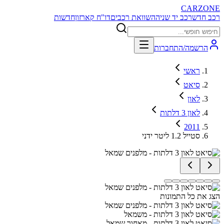
CARZONE
רכב חדש
רכב יד שניה
השוואת רכבים
דו"ח קארזון
חדשות
הרשמה/התחברות
ראשי
סיאט
לאון
לאון 3 דלתות
2011
סטייל 1.2 ליטר ידני
הצג את כל התמונות