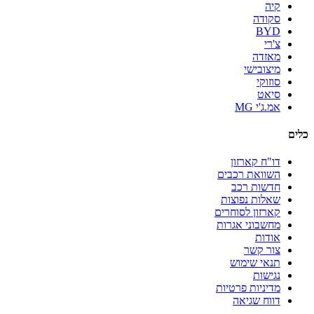
קיה
סקודה
BYD
צ'רי
מאזדה
מיצובישי
סוזוקי
סיאט
אמ.ג'י MG
כלים
דו"ח קארזון
השוואת רכבים
חדשות רכב
שאלות נפוצות
קארזון לסוחרים
מחשבוני אגרות
אודות
צור קשר
תנאי שימוש
נגישות
מדיניות פרטיות
דווח שגיאה