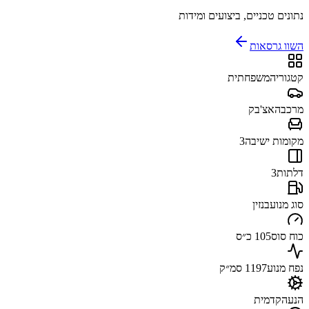
נתונים טכניים, ביצועים ומידות
השוו גרסאות
קטגוריה
משפחתית
מרכב
האצ'בק
מקומות ישיבה
3
דלתות
3
סוג מנוע
בנזין
כוח סוס
105 כ״ס
נפח מנוע
1197 סמ״ק
הנעה
קדמית