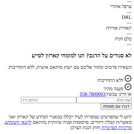
—
ערפל אחורי
—
DRL
—
תאורת אווירה
—
בלם חניה
—
לא סגורים על הדגם? תנו למומחי קארזון לסייע
השאירו פרטים ונחזור אליכם עם ייעוץ מותאם אישית, ללא התחייבות.
ללא התחייבות
מענה מהיר
או חייגו עכשיו:
058-7809093
דברו עם מומחה
ידוע לי שהפרטים שמסרתי לעיל ייכללו במאגרי המידע של קארזון ואני
מאשר/ת קבלת דיוורים, פרסומות ופניה שיווקית בהתאם
לתנאי השימוש
,
מדיניות הפרטיות
וחוק הגנת הצרכן