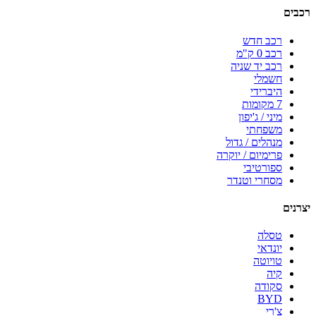
רכבים
רכב חדש
רכב 0 ק"מ
רכב יד שניה
חשמלי
היברידי
7 מקומות
מיני / ג'יפון
משפחתי
מנהלים / גדול
פרימיום / יוקרה
ספורטיבי
מסחרי וטנדר
יצרנים
טסלה
יונדאי
טויוטה
קיה
סקודה
BYD
צ'רי