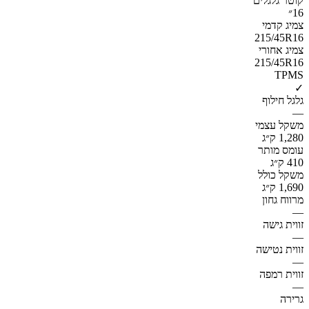
קוטר גלגלים
16״
צמיג קדמי
215/45R16
צמיג אחורי
215/45R16
TPMS
✓
גלגל חילוף
—
משקל עצמי
1,280 ק״ג
עומס מותר
410 ק״ג
משקל כולל
1,690 ק״ג
מרווח גחון
—
זווית גישה
—
זווית נטישה
—
זווית רמפה
—
גרירה