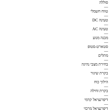
סוללה
—
טווח חשמלי
—
טעינה DC
—
טעינה AC
—
מבנה מנוע
—
סטארט-סטופ
—
מתלים
—
בחירת מצבי נהיגה
—
בקרת שיגור
—
הילוך כוח
—
בקרת זחילה
—
דיפרנציאל קדמי
—
דיפרנציאל מרכזי