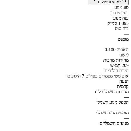
מנוע וביצועים
סוג מנוע
בנזין טורבו
נפח מנוע
1,395 סמ״ק
כוח סוס
—
מומנט
—
תאוצה 0-100
9 שנ׳
מהירות מרבית
209 קמ״ש
תיבת הילוכים
אוטומטי מצמדים כפולים 7 הילוכים
הנעה
קדמית
מהירות חשמל בלבד
—
הספק מנוע חשמלי
—
מומנט מנוע חשמלי
—
מנועים חשמליים
—