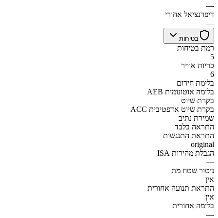
—
דיפרנציאל אחורי
—
בטיחות
רמת בטיחות
5
כריות אוויר
6
בלימת חירום
AEB בלימה אוטונומית
בקרת שיוט
ACC בקרת שיוט אדפטיבית
שמירת נתיב
התראה בלבד
התראת התנגשות
original
הגבלת מהירות ISA
—
ניטור שטח מת
אין
התראת תנועה אחורית
אין
בלימה אחורית
—