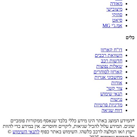
מאזדה
מיצובישי
סוזוקי
סיאט
אמ.ג'י MG
כלים
דו"ח קארזון
השוואת רכבים
חדשות רכב
שאלות נפוצות
קארזון לסוחרים
מחשבוני אגרות
אודות
צור קשר
תנאי שימוש
נגישות
מדיניות פרטיות
דווח שגיאה
*המידע המוצג באתר הינו מידע כללי בלבד שנאסף ממקורות פומביים
שונים. המידע עלול להכיל שגיאות, ליקויים וחוסרים. אין במידע כדי להוות
ייעוץ ו/או המלצה לרכב כלשהו. השימוש באתר כפוף
לתנאי השימוש
©