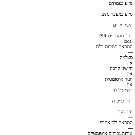
סיוע בצמתים
—
סיוע במעבר נתיב
—
היגוי חירום
—
זיהוי תמרורים TSR
local
התראת פתיחת דלת
—
מצלמה
אין
חיישני קרבה
אין
חניה אוטומטית
אין
ראיית לילה
—
זיהוי עייפות
—
נהג צעיר
—
התראת ילד אחורי
—
אורות גבוהים אוטומטיים