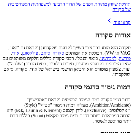
תחילת שיווק מתיחת הפנים של הדור הרביעי למשפחתית הספורטיבית
של סקודה
קראו עוד
אודות
סקודה
סקודה הוא מותג רכב צ'כי השייך לקבוצת פולקסווגן (נקראת גם "ואג",
VAG או VW), הכוללת את המותגים
סקודה
,
סיאט
,
פולקסווגן
,
אודי
,
פורשה
,
למבורגיני
, בוגטי ובנטלי. רכבי סקודה כוללים חלקים משותפים עם
שאר המותגים בקבוצה: מנועים, תיבות הילוכים, בסיס הרכב ("שלדה")
ועוד. צ'מפיון מוטורס הוא היבואן הרשמי בישראל של אודי, סקודה, סיאט
ופולקסווגן.
רמות גימור בדגמי סקודה
ברוב דגמי סקודה רמת הגימור הבסיסית נקראת "אמבישיין"
(Ambition/Ambiente). מעליה רמות הגימור "סטייל" (Style)
ו"אקסלוסיב" (Exclusive). לורן קלמנט (l&k, Laurin & Klement) היא
הרמה המפוארת ביותר בד"כ. רמת גימור סקאוט (Scout) כוללת חזות
יותר מחוספסת/שטח.