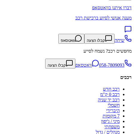
דברו איתנו בוואטסאפ
מענה אנושי לסיוע ברכישת רכב
שיחה
קבלו הצעה
וואטסאפ
מחפשים רכב? נשמח לסייע
058-7809093
וואטסאפ
קבלו הצעה
רכבים
רכב חדש
רכב 0 ק"מ
רכב יד שניה
חשמלי
היברידי
7 מקומות
מיני / ג'יפון
משפחתי
מנהלים / גדול