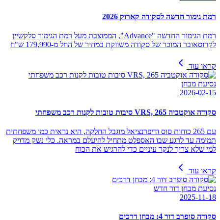
רמת גימור חדשה לסקודה קארוק 2026
רמת הגימור החדשה "Advance", הממוצבת מעל רמת הגימור סלקשיין
לקרוסאובר המוכר של סקודה משווקת במחיר של החל מ-179,990 ש"ח
קראו עוד
נסיעת מבחן
2026-02-15
סקודה אוקטביה VRS, 265 סיבות טובות לקנות רכב משפחתי
עם 265 כוחות סוס ודיפרנציאל מוגבל החלקה, היא נראית כמו משפחתית
תמימה עד לרגע שבו האספלט מתחיל להיעלם במראה. כלי נשק מדויק
למי שלא צריך לנקר עיניים כדי להרגיש את הכוח
קראו עוד
נסיעת מבחן דור חדש
2025-11-18
סקודה סופרב דור 4: מבחן דרכים