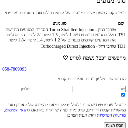
סוגי מנועים
דגמי סקודה משתמשים במונעים של קבוצת פולקסווגן. הסוגים העקריים:
שם
סוג מנוע
טורבו בנזין - Turbo Stratified Injection הסדרת המנועים החדשה
TSI
כוללת מנועים בנפחים של 1 ליטר, 1.5 ליטר ו-2 ליטר. הם החליפו
את המנועים קודמים בנפחים של 1.2 ליטר, 1.4 ליטר ו-1.8 ליטר
TDI
טורבו דיזל - Turbocharged Direct Injection
מחפשים רכב? נשמח לסייע
🤍
058-7809093
הכניסו שם וטלפון ונחזור אליכם בהקדם:
ידוע לי שהפרטים שמסרתי לעיל ייכללו במאגרי המידע של קארזון ואני
מאשר/ת קבלת דיוורים, פרסומות ופניה שיווקית בהתאם
לתנאי השימוש
,
מדיניות הפרטיות
וחוק הגנת הצרכן
קבלו הצעה