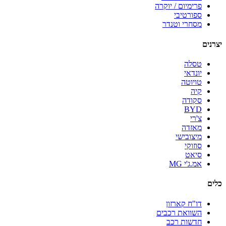
פרימיום / יוקרה
ספורטיבי
מסחרי וטנדר
יצרנים
טסלה
יונדאי
טויוטה
קיה
סקודה
BYD
צ'רי
מאזדה
מיצובישי
סוזוקי
סיאט
אמ.ג'י MG
כלים
דו"ח קארזון
השוואת רכבים
חדשות רכב