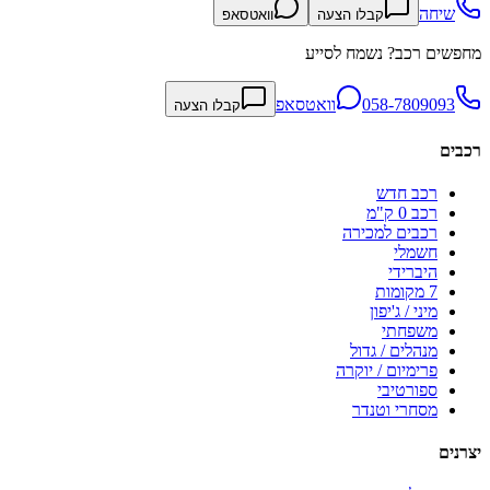
שיחה
קבלו הצעה
וואטסאפ
מחפשים רכב? נשמח לסייע
058-7809093
וואטסאפ
קבלו הצעה
רכבים
רכב חדש
רכב 0 ק"מ
רכבים למכירה
חשמלי
היברידי
7 מקומות
מיני / ג'יפון
משפחתי
מנהלים / גדול
פרימיום / יוקרה
ספורטיבי
מסחרי וטנדר
יצרנים