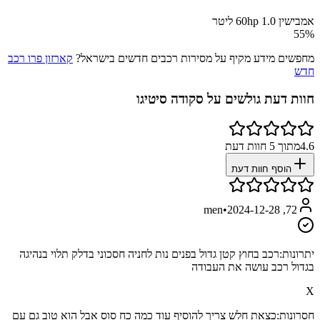
אמבישין 60hp 1.0 ליטר
55
%
מחפשים מידע מקיף על מסירות רכבים חדשים בישראל?
קארזון פרו רכב
חדש
חוות דעת גולשים על
סקודה סיטיגו
4.6
מתוך
5
חוות דעת
הוסף חוות דעת
•
2024-12-28
72, men
יתרונות:
רכב בחוץ קטן גדול בפנים נות לחניה חסכוני בדלק תלוי בנהיגה
בגדול רכב עושה את העבודה
X
חסרונות:
כצאת חלש צריך להוסיף עוד כמה כח סוס אבל הוא טוב גם עם