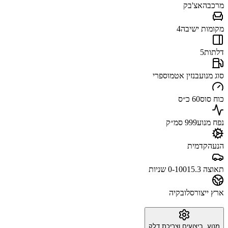
מרכב
האצ'בק
מקומות ישיבה
4
דלתות
5
סוג מנוע
בנזין אטמוספרי
כוח סוס
60 כ״ס
נפח מנוע
999 סמ״ק
הנעה
קדמית
תאוצה 0-100
15.3 שניות
ארץ ייצור
סלובקיה
מנוע, ביצועים וצריכת דלק