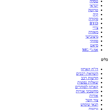
טסלה
יונדאי
טויוטה
קיה
סקודה
BYD
צ'רי
מאזדה
מיצובישי
סוזוקי
סיאט
אמ.ג'י MG
כלים
דו"ח קארזון
השוואת רכבים
חדשות רכב
שאלות נפוצות
קארזון לסוחרים
מחשבוני אגרות
אודות
צור קשר
תנאי שימוש
נגישות